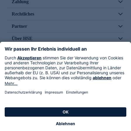
Zahlung
Rechtliches
Partner
Über HSE
Im TV
HSE International
Versand durch
Folge uns
AGB
Datenschutz
Impressum
Alle Rechte vorbehalten. Alle Preise inkl. gesetzlicher MwSt., zzgl. Versandkosten.