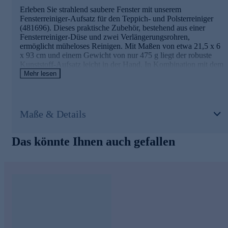
Erleben Sie strahlend saubere Fenster mit unserem
Fensterreiniger-Aufsatz für den Teppich- und Polsterreiniger
(481696). Dieses praktische Zubehör, bestehend aus einer
Fensterreiniger-Düse und zwei Verlängerungsrohren,
ermöglicht müheloses Reinigen. Mit Maßen von etwa 21,5 x 6
x 93 cm und einem Gewicht von nur 475 g liegt der robuste
Kunststoff-Aufsatz leicht in der Hand. In Kombination mit dem
Spot Cleaner sorgt er für streifenfreie Ergebnisse und
Mehr lesen
glanzvolle Fenster. Genießen Sie einfache Handhabung und
perfekte Sauberkeit, ohne Kompromisse.
Entdecken Sie jetzt die ideale Ergänzung für Ihren
Maße & Details
Reiniger und bestellen Sie gleich online.
Das könnte Ihnen auch gefallen