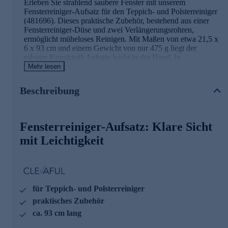
Erleben Sie strahlend saubere Fenster mit unserem
Fensterreiniger-Aufsatz für den Teppich- und Polsterreiniger
(481696). Dieses praktische Zubehör, bestehend aus einer
Fensterreiniger-Düse und zwei Verlängerungsrohren,
ermöglicht müheloses Reinigen. Mit Maßen von etwa 21,5 x
6 x 93 cm und einem Gewicht von nur 475 g liegt der
robuste Kunststoff-Aufsatz leicht in der Hand. In
Kombination mit dem Spot Cleaner sorgt er für streifenfreie
Mehr lesen
Ergebnisse und glanzvolle Fenster. Genießen Sie einfache
Handhabung und perfekte Sauberkeit, ohne Kompromisse.
Beschreibung
Entdecken Sie jetzt die ideale Ergänzung für Ihren
Reiniger und bestellen Sie gleich online.
Fensterreiniger-Aufsatz: Klare Sicht
mit Leichtigkeit
für Teppich- und Polsterreiniger
praktisches Zubehör
ca. 93 cm lang