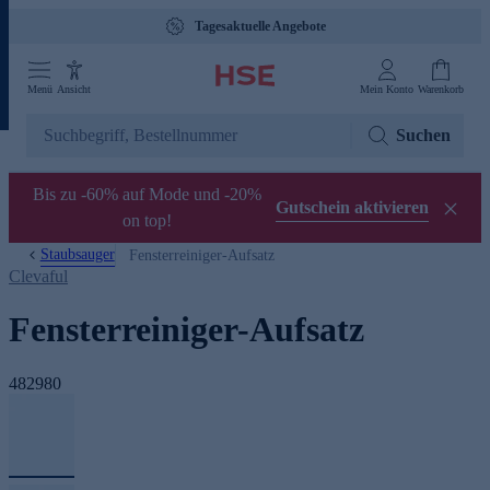
Tagesaktuelle Angebote
Menü
Ansicht
Mein Konto
Warenkorb
Suchen
Bis zu -60% auf Mode und -20%
Gutschein aktivieren
on top!
Staubsauger
Fensterreiniger-Aufsatz
Clevaful
Fensterreiniger-Aufsatz
482980