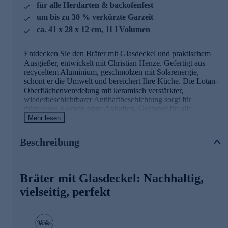
für alle Herdarten & backofenfest
um bis zu 30 % verkürzte Garzeit
ca. 41 x 28 x 12 cm, 11 l Volumen
Entdecken Sie den Bräter mit Glasdeckel und praktischem
Ausgießer, entwickelt mit Christian Henze. Gefertigt aus
recyceltem Aluminium, geschmolzen mit Solarenergie,
schont er die Umwelt und bereichert Ihre Küche. Die Lotan-
Oberflächenveredelung mit keramisch verstärkter,
wiederbeschichtbarer Antihaftbeschichtung sorgt für
müheloses Kochen ohne Anhaften. Geeignet für alle
Herdarten und backofenfest, überzeugt er mit gleichmäßiger
Mehr lesen
Hitzeverteilung und schneller Aufheizung, was die Garzeit
um bis zu 30 % verkürzt. Ob Aufläufe, Gebäck oder
Beschreibung
Gemüse – alles gelingt perfekt. Die Reinigung ist
kinderleicht, kein Schrubben nötig.
Entdecken Sie nachhaltiges Kochen neu und bestellen
Bräter mit Glasdeckel: Nachhaltig,
Sie Ihren Bräter noch heute online.
vielseitig, perfekt