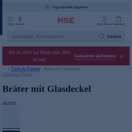
Tagesaktuelle Angebote
Menü
Ansicht
Mein Konto
Warenkorb
Suchen
Bis zu -60% auf Mode und -20%
Gutschein aktivieren
on top!
Töpfe & Pfannen
Bräter mit Glasdeckel
Christian Henze
Bräter mit Glasdeckel
482692