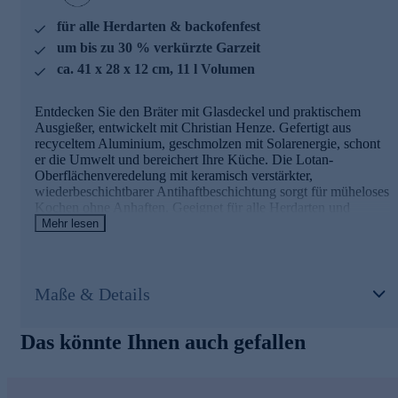
für alle Herdarten & backofenfest
um bis zu 30 % verkürzte Garzeit
ca. 41 x 28 x 12 cm, 11 l Volumen
Entdecken Sie den Bräter mit Glasdeckel und praktischem
Ausgießer, entwickelt mit Christian Henze. Gefertigt aus
recyceltem Aluminium, geschmolzen mit Solarenergie, schont
er die Umwelt und bereichert Ihre Küche. Die Lotan-
Oberflächenveredelung mit keramisch verstärkter,
wiederbeschichtbarer Antihaftbeschichtung sorgt für müheloses
Kochen ohne Anhaften. Geeignet für alle Herdarten und
backofenfest, überzeugt er mit gleichmäßiger Hitzeverteilung
Mehr lesen
und schneller Aufheizung, was die Garzeit um bis zu 30 %
verkürzt. Ob Aufläufe, Gebäck oder Gemüse – alles gelingt
perfekt. Die Reinigung ist kinderleicht, kein Schrubben nötig.
Maße & Details
Entdecken Sie nachhaltiges Kochen neu und bestellen Sie
Ihren Bräter noch heute online.
Das könnte Ihnen auch gefallen