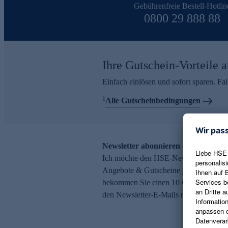
Gebührenfreie Bestell-Hotlin
0800 29 888 88
Ihre Gutschein-Vorteile a
Einfach einlösen und sofort sparen. F
1
Alle Gutscheinbedingungen
Newsletter abonnieren – 10 € Gutsch
Ich möchte den HSE-Newsletter abonni
Angebote & Gutscheine per E-Mail erh
bekommen Sie einen 10 € Gutschein. Ei
den Newsletter-E-Mails möglich.