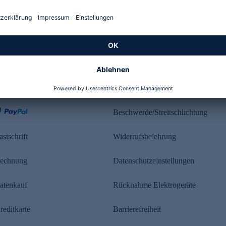
Kundenbewertung
ahlung
Rechtliches
Beschwerde/Streitschlichtung
astschrift
Widerrufsbelehrung
echnung
Datenschutzeinstellungen
atenkauf
Rücknahme Elektrogeräte
reditkarte
Barrierefreiheit