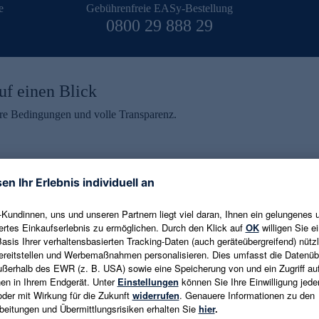
e
Gebührenfreie EASy-Bestellung
0800 29 888 29
uf einen Blick
aire Bedingungen und volle Transparenz.
ein erhalten
eren und aktuelle Trends,
E-Mail-Adresse eingeben
alten. Als Dankeschön
ne Abmeldung ist jederzeit in
Es gelten die
Datenschutzrichtlinien
un