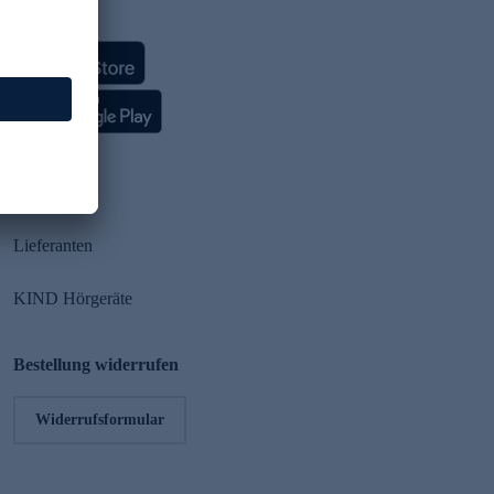
HSE App
Partner
Lieferanten
KIND Hörgeräte
Bestellung widerrufen
Widerrufsformular