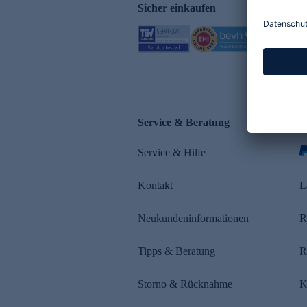
Sicher einkaufen
Service & Beratung
Z
Service & Hilfe
s
Kontakt
L
Neukundeninformationen
R
Tipps & Beratung
R
Storno & Rücknahme
K