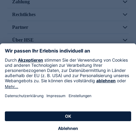
Zahlung
Rechtliches
Partner
Über HSE
Im TV
HSE International
Versand durch
Folge uns
AGB
Datenschutz
Impressum
Alle Rechte vorbehalten. Alle Preise inkl. gesetzlicher MwSt., zzgl. Versandkosten.