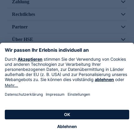
Zahlung
Rechtliches
Partner
Über HSE
Im TV
HSE International
Versand durch
Folge uns
AGB
Datenschutz
Impressum
Alle Rechte vorbehalten. Alle Preise inkl. gesetzlicher MwSt., zzgl. Versandkosten.