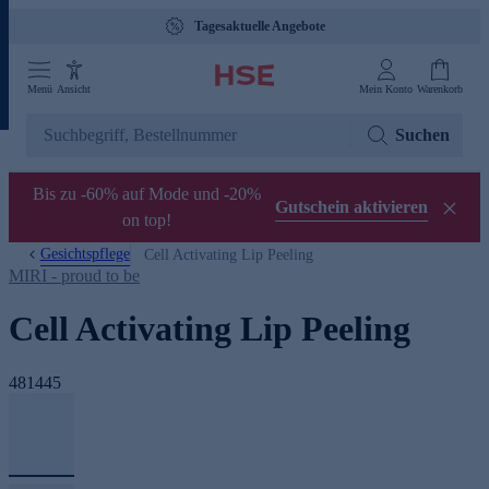
Tagesaktuelle Angebote
Menü
Ansicht
Mein Konto
Warenkorb
Suchen
Bis zu -60% auf Mode und -20%
Gutschein aktivieren
on top!
Gesichtspflege
Cell Activating Lip Peeling
MIRI - proud to be
Cell Activating Lip Peeling
481445