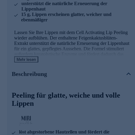
unterstützt die natürliche Erneuerung der
Lippenhaut
15 g, Lippen erscheinen glatter, weicher und
ebenmäßiger
Lassen Sie Ihre Lippen mit dem Cell Activating Lip Peeling
wieder aufblühen. Der enthaltene Feigenkaktusblüten-
Extrakt unterstützt die natürliche Erneuerung der Lippenhaut
für ein glattes, gepflegtes Aussehen. Die Formel stimuliert
außerdem keratolytische Enzyme und fördert dadurch das
sanfte Ablösen abgestorbener Hautzellen. Die Lippen
Mehr lesen
erscheinen glatter, weicher und ebenmäßiger. Gleichzeitig
wird intensiv Feuchtigkeit gespendet – für ein frisches,
Beschreibung
pralles Hautgefühl und einen unwiderstehlichen Kussmund.
Die wichtigsten Inhaltsstoffe des Lippen-
Peeling für glatte, weiche und volle
Peelings
Lippen
DESQUAMATION-BOOSTER
Der Desquamation-Booster wird aus den Blüten des
Feigenkaktus gewonnen. Der Extrakt dieser Feigenkaktus-
Blüten zeichnet sich durch seinen Gehalt an speziellen
löst abgestorbene Hautzellen und fördert die
natürlichen hochmolekularen Polysacchariden aus, die aus