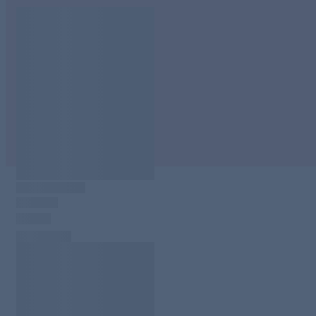
(bezogen auf das gesamte Lippenvolumen) beobachtet werden.
Für glatte, weiche und volle Lippen jetzt bequem online
bestellen.