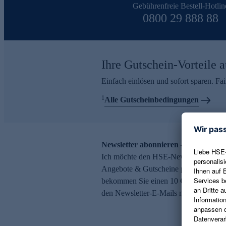
Gebührenfreie Bestell-Hotlin
0800 29 888 88
Ihre Gutschein-Vorteile a
Einfach einlösen und sofort sparen. F
1
Alle Gutscheinbedingungen
Newsletter abonnieren – 10 € Gutsch
Ich möchte den HSE-Newsletter abonni
Angebote & Gutscheine per E-Mail erh
bekommen Sie einen 10 € Gutschein. Ei
den Newsletter-E-Mails möglich.