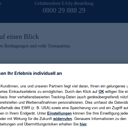
e
Gebührenfreie EASy-Bestellung
0800 29 888 29
uf einen Blick
aire Bedingungen und volle Transparenz.
ein erhalten
eren und aktuelle Trends,
E-Mail-Adresse eingeben
alten. Als Dankeschön
ne Abmeldung ist jederzeit in
Es gelten die
Datenschutzrichtlinien
un