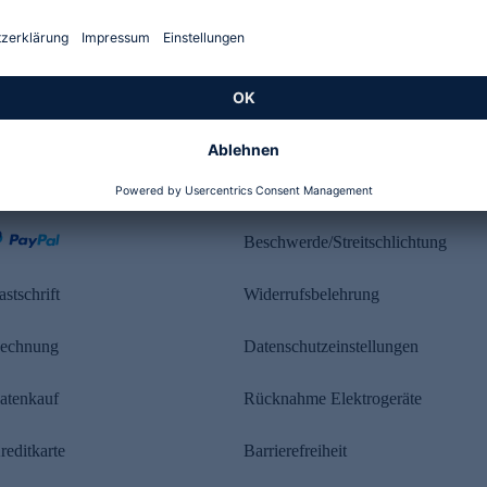
Kundenbewertung
ahlung
Rechtliches
Beschwerde/Streitschlichtung
astschrift
Widerrufsbelehrung
echnung
Datenschutzeinstellungen
atenkauf
Rücknahme Elektrogeräte
reditkarte
Barrierefreiheit