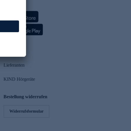
HSE App
Partner
Lieferanten
KIND Hörgeräte
Bestellung widerrufen
Widerrufsformular