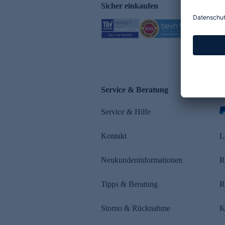
Sicher einkaufen
Service & Beratung
Z
Service & Hilfe
Kontakt
L
Neukundeninformationen
R
Tipps & Beratung
R
Storno & Rücknahme
K