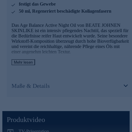
Ein innovativer hydrierender Aktivstoff.
festigt das Gewebe
50 ml, Regeneriert beschädigte Kollagenfasern
Unterstützt die Bildung von Hyaluronsäure in der oberen
und unteren Hautschicht
Hilft, den natürlichen Feuchtigkeitshaushalt der Haut
Das Age Balance Active Night Oil von BEATE JOHNEN
langfristig zu stabilisieren
SKINLIKE ist ein intensiv pflegendes Nachtöl, das speziell für
die Bedürfnisse reifer Haut entwickelt wurde. Seine besondere
UNISTERON Y-50
Wirkstoff-Komposition überzeugt durch hohe Bioverfügbarkeit
und vereint die reichhaltige, nährende Pflege eines Öls mit
Ein multifunktioneller Phytosterolkomplex für reife Haut.
einer angenehm leichten Textur.
Wirkt sichtbar gegen Hautalterung
Während der nächtlichen Regenerationsphase unterstützt das
Mehr lesen
Stärkt und erhält die natürliche Hautbarriere
Öl die Aufrechterhaltung des Feuchtigkeitsgehalts und
Entzündungshemmend und antibakteriell
verbessert sichtbar die Hautelastizität. Gleichzeitig stärkt es die
Lipidbarriere, festigt das Gewebe und verbessert die
WELLAGYL®
Hautelastizität – durch gezielte Regeneration beschädigter
Maße & Details
Kollagenfasern.
Ein gezielt entwickelter Wirkstoff für die Haut in der
mittleren Lebensphase
Irritationen werden spürbar gemildert. Das Hautbild wirkt am
Verhindert das Ausdünnen der Epidermis (der oberen
Morgen ausgeglichener und beruhigter.
Hautschicht)
Stärkt das Bindegewebe
Die Anti-Aging-Formel des Gesichtsöls
Produktvideo
Fördert Festigkeit, Feuchtigkeitsgehalt, Leuchtkraft und
Elastizität der Haut
BerryFlux Vita
TV-Präsentation