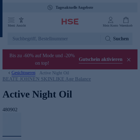
Tagesaktuelle Angebote
Menü
Ansicht
Mein Konto
Warenkorb
Suchen
Bis zu -60% auf Mode und -20%
Gutschein aktivieren
on top!
Gesichtsseren
Active Night Oil
BEATE JOHNEN SKINLIKE Age Balance
Active Night Oil
480902