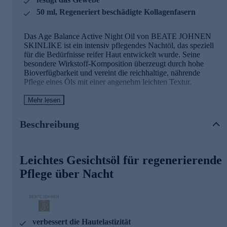
50 ml, Regeneriert beschädigte Kollagenfasern
Das Age Balance Active Night Oil von BEATE JOHNEN
SKINLIKE ist ein intensiv pflegendes Nachtöl, das speziell
für die Bedürfnisse reifer Haut entwickelt wurde. Seine
besondere Wirkstoff-Komposition überzeugt durch hohe
Bioverfügbarkeit und vereint die reichhaltige, nährende
Pflege eines Öls mit einer angenehm leichten Textur.
Während der nächtlichen Regenerationsphase unterstützt das
Mehr lesen
Öl die Aufrechterhaltung des Feuchtigkeitsgehalts und
verbessert sichtbar die Hautelastizität. Gleichzeitig stärkt es
Beschreibung
die Lipidbarriere, festigt das Gewebe und verbessert die
Hautelastizität – durch gezielte Regeneration beschädigter
Kollagenfasern.
Leichtes Gesichtsöl für regenerierende
Irritationen werden spürbar gemildert. Das Hautbild wirkt
Pflege über Nacht
am Morgen ausgeglichener und beruhigter.
Die Anti-Aging-Formel des Gesichtsöls
BerryFlux Vita
verbessert die Hautelastizität