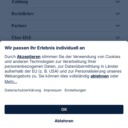
Zahlung
Rechtliches
Partner
Über HSE
Im TV
HSE International
Versand durch
Folge uns
AGB
Datenschutz
Impressum
Alle Rechte vorbehalten. Alle Preise inkl. gesetzlicher MwSt., zzgl. Versandkosten.