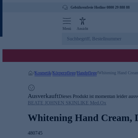
Gebührenfreie Hotline 0800 29 888 88
Menü
Ansicht
Kosmetik
Körperpflege
Handpflege
/
/
/
/
Whitening Hand Crea
Ausverkauft
Dieses Produkt ist momentan leider ausve
BEATE JOHNEN SKINLIKE Med.Ox
Whitening Hand Cream, 
480745