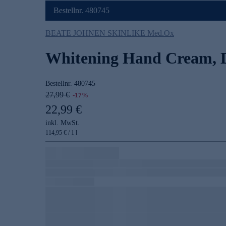
Bestellnr. 480745
BEATE JOHNEN SKINLIKE Med.Ox
Whitening Hand Cream, 
Bestellnr.
480745
27,99 €
-17%
22,99 €
inkl. MwSt.
114,95 € / 1 l