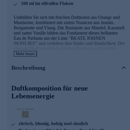
100 ml im stilvollen Flakon
Umhüllen Sie sich mit frischen Duftnoten aus Orange und
Mandarine, kombiniert mit zarten Nuancen aus Jasmin,
Bergamotte und Ylang. Die Basisnote aus Mandel, Karamell
und zarter Vanille bilden das Fundament dieses brillanten
Eau de Parfums aus der Linie "BEATE JOHNEN
SKINLIKE" und verleihen ihm Stärke und Sinnlichkeit. Der
elegante Duft mit zitrisch-frischer Kopfnote und sinnlich-
blumigem Herzen ist geeignet für alle, die ein modernes,
Mehr lesen
raffiniertes Dufterlebnis mit Tiefe und Leichtigkeit suchen.
Ideal für den Alltag und den besonderen Moment. Sorgfältig
Beschreibung
ausgewählte Duftkomponenten ergeben eine facettenreiche
Komposition.
Gleich online bestellen und in ein neues Dufterlebnis
Duftkomposition für neue
eintauchen.
Lebensenergie
zitrisch, blumig, holzig und sinnlich