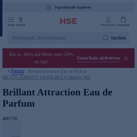
Tagesaktuelle Angebote
Menü
Ansicht
Mein Konto
Warenkorb
Suchen
Bis zu -60% auf Mode und -20%
Gutschein aktivieren
on top!
Parfum
Brillant Attraction Eau de Parfum
BEATE JOHNEN SKINLIKE Collagen 360
Brillant Attraction Eau de
Parfum
480726