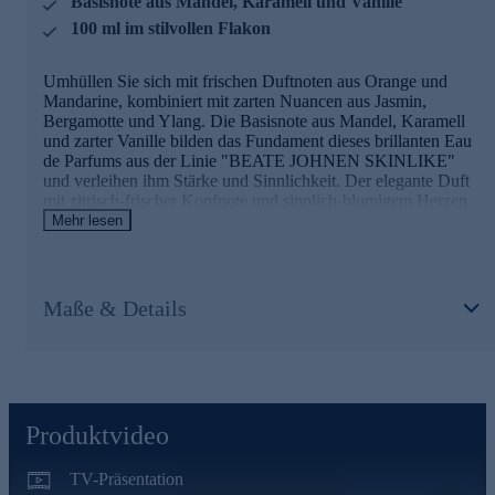
Basisnote aus Mandel, Karamell und Vanille
100 ml im stilvollen Flakon
Umhüllen Sie sich mit frischen Duftnoten aus Orange und
Mandarine, kombiniert mit zarten Nuancen aus Jasmin,
Bergamotte und Ylang. Die Basisnote aus Mandel, Karamell
und zarter Vanille bilden das Fundament dieses brillanten Eau
de Parfums aus der Linie "BEATE JOHNEN SKINLIKE"
und verleihen ihm Stärke und Sinnlichkeit. Der elegante Duft
mit zitrisch-frischer Kopfnote und sinnlich-blumigem Herzen
ist geeignet für alle, die ein modernes, raffiniertes Dufterlebnis
Mehr lesen
mit Tiefe und Leichtigkeit suchen. Ideal für den Alltag und den
besonderen Moment. Sorgfältig ausgewählte Duftkomponenten
ergeben eine facettenreiche Komposition.
Maße & Details
Gleich online bestellen und in ein neues Dufterlebnis
eintauchen.
Produktvideo
TV-Präsentation