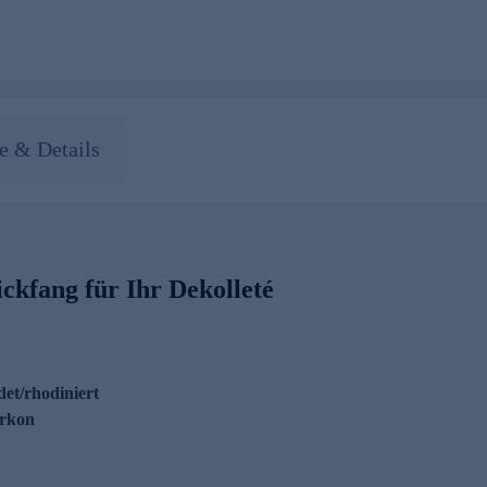
 & Details
ickfang für Ihr Dekolleté
det/rhodiniert
irkon