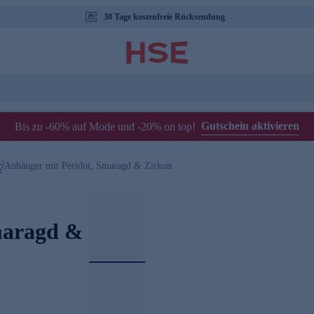
30 Tage kostenfreie Rücksendung
Gutschein aktivieren
Bis zu -60% auf Mode und -20% on top!
r
/
Anhänger mit Peridot, Smaragd & Zirkon
maragd &