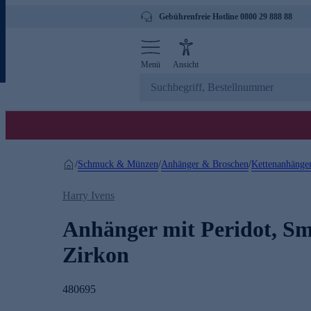
Gebührenfreie Hotline 0800 29 888 88
Menü
Ansicht
Schmuck & Münzen
Anhänger & Broschen
Kettenanhänge
/
/
/
Harry Ivens
Anhänger mit Peridot, S
Zirkon
480695