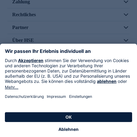
Zahlung
Rechtliches
Partner
Über HSE
Im TV
HSE International
Versand durch
Folge uns
AGB
Datenschutz
Impressum
Alle Rechte vorbehalten. Alle Preise inkl. gesetzlicher MwSt., zzgl. Versandkosten.