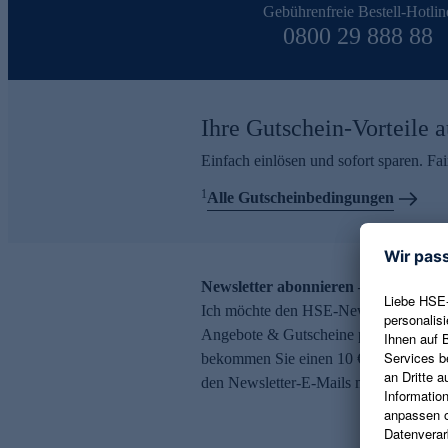
Gebührenfreie Bestell-Hotlin
0800 29 888 88
Ihre Gutschein-Vorteile a
Einfach einlösen und sofort sparen. F
1
Alle Gutscheinbedingungen
Newsletter abonnieren – 10 € Gutsch
Ich möchte den HSE-Newsletter abonni
Angebote & Gutscheine per E-Mail erh
bekommen Sie einen 10 € Gutschein. Ei
den Newsletter-E-Mails möglich.