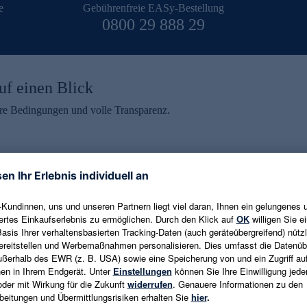
e
Gebührenfreie EASy-Bestellung
0800 29 888 29
uf einen Blick
aire Bedingungen und volle Transparenz.
ein erhalten
eren und aktuelle Trends,
E-Mail-Adresse eingeben
alten. Als Dankeschön
ne Abmeldung ist jederzeit in
Es gelten die
Datenschutzrichtlinien
un