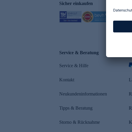
Sicher einkaufen
Service & Beratung
Z
Service & Hilfe
Kontakt
L
Neukundeninformationen
R
Tipps & Beratung
R
Storno & Rücknahme
K