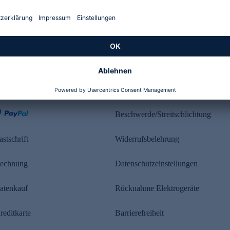
Kundenbewertung
ahlung
Rechtliches
Beschwerde/Streitschlichtung
astschrift
Widerrufsbelehrung
echnung
Datenschutzeinstellungen
atenkauf
Rücknahme Elektrogeräte
reditkarte
Barrierefreiheit