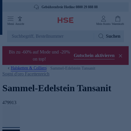
Gebührenfreie Hotline 0800 29 888 88
Menü
Ansicht
Mein Konto
Warenkorb
Suchen
Bis zu -60% auf Mode und -20%
Gutschein aktivieren
on top!
Halsketten & Colliers
Sammel-Edelstein Tansanit
Sogni d'oro Facettenreich
Sammel-Edelstein Tansanit
479913