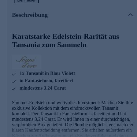
Sonderzertifikat und einen Hinweis zur Entfernung der
Mehr lesen
Plombe.
Beschreibung
Qualität hat Priorität
Was die Qualität unserer Schmuckstücke angeht, gehen wir
Karatstarke Edelstein-Rarität aus
keine Kompromisse ein. Aus diesem Grund werden unsere
Schmuckwaren von unserer Qualitätssicherung und seitens
Tansania zum Sammeln
des Lieferanten strengsten Prüfprozessen unterzogen. Unter
anderem beinhalten unsere Prüfprozesse Prüfungen auf
Konformität mit den Bestimmungen der Schweizer
Edelmetallkontrollgesetzgebung.
1x Tansanit in Blau-Violett
Bestellen Sie mit diesem Tansanit einen ebenso
wunderschönen wie hochwertigen Edelstein zum
in Fantasieform, facettiert
Sammeln.
mindestens 3,24 Carat
Sammel-Edelstein und wertvolles Investment: Machen Sie Ihre
exklusive Kollektion mit dem eindrucksvollen Tansanit
komplett. Der Tansanit in Fantasieform ist facettiert und hat
mindestens 3,24 Carat. Er wird Ihnen in einer durchsichtigen,
verplombten Box geliefert. Die Plombe möglichst erst nach der
klaren Kaufentscheidung entfernen. Sie erhalten außerdem ein
Kästchen zur Aufbewahrung, ein Sonderzertifikat und einen