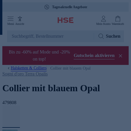
Tagesaktuelle Angebote
Menü
Ansicht
Mein Konto
Warenkorb
Suchen
Bis zu -60% auf Mode und -20%
Gutschein aktivieren
on top!
Halsketten & Colliers
Collier mit blauem Opal
Sogni d'oro Terra Opalis
Collier mit blauem Opal
479808