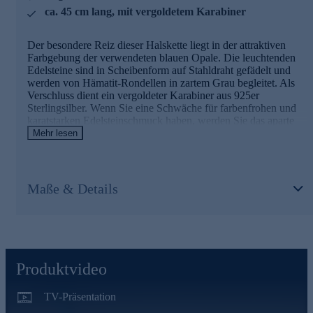
ca. 45 cm lang, mit vergoldetem Karabiner
Der besondere Reiz dieser Halskette liegt in der attraktiven
Farbgebung der verwendeten blauen Opale. Die leuchtenden
Edelsteine sind in Scheibenform auf Stahldraht gefädelt und
werden von Hämatit-Rondellen in zartem Grau begleitet. Als
Verschluss dient ein vergoldeter Karabiner aus 925er
Sterlingsilber. Wenn Sie eine Schwäche für farbenfrohen und
karatstarken Edelsteinschmuck haben, werden Sie das aparte
Sogni d'oro Terra Opalis Collier lieben.
Mehr lesen
Ihr Vorteil: Schmuck in geprüfter Top-Qualität
Maße & Details
Was die Qualität unserer Schmuckstücke angeht, gehen wir
keine Kompromisse ein. Unsere Schmuckwaren durchlaufen in
unserer Qualitätssicherung sowie seitens unserer Lieferanten
strengste Prüfprozesse. Unter anderem gehört dazu die Prüfung
auf Konformität mit den Bestimmungen der Schweizer
Edelmetallkontrollgesetzgebung. Auslieferung mit Zertifikat.
Produktvideo
Greifen Sie bei diesem einzigartigen Collier lieber schnell
zu - gleich hier bequem online bestellen.
TV-Präsentation