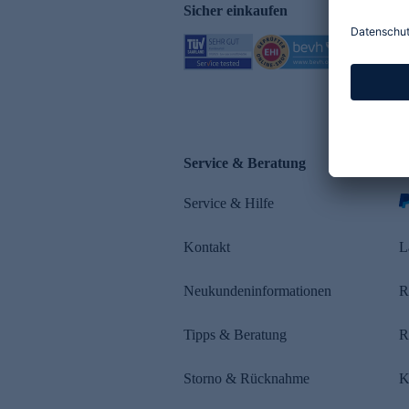
Sicher einkaufen
Service & Beratung
Z
Service & Hilfe
s
Kontakt
L
Neukundeninformationen
R
Tipps & Beratung
R
Storno & Rücknahme
K