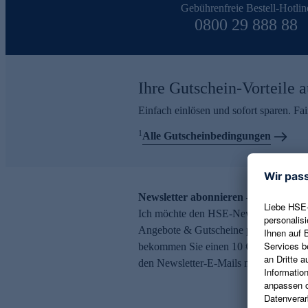
Gebührenfreie Bestell-Hotlin
0800 29 888 88
Ihre Gutschein-Vorteile a
Einfach einlösen und sofort sparen. F
1
Alle Gutscheinbedingungen
Newsletter abonnieren – 10 € Gutsch
Ich möchte den HSE-Newsletter abonni
Angebote & Gutscheine per E-Mail erh
bekommen Sie einen 10 € Gutschein. Ei
den Newsletter-E-Mails möglich.