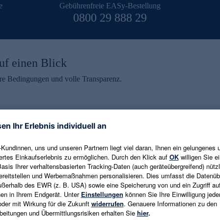
e
Gebührenfreie EASy-Bestellung
0800 29 888 29
uf einen Blick
aire Bedingungen und volle Transparenz.
ein erhalten
eren und aktuelle Trends,
E-Mail-Adresse eingeben
alten. Als Dankeschön
ne Abmeldung ist jederzeit in
Es gelten die
Datenschutzrichtlinien
un