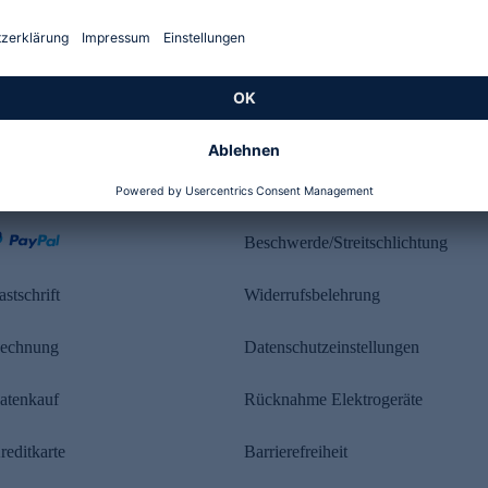
Kundenbewertung
ahlung
Rechtliches
Beschwerde/Streitschlichtung
astschrift
Widerrufsbelehrung
echnung
Datenschutzeinstellungen
atenkauf
Rücknahme Elektrogeräte
reditkarte
Barrierefreiheit