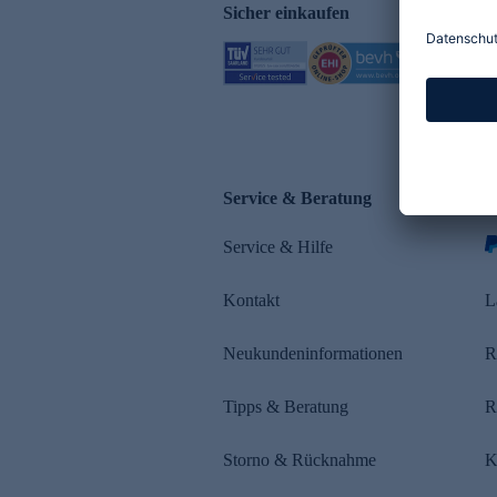
Sicher einkaufen
Service & Beratung
Z
Service & Hilfe
s
Kontakt
L
Neukundeninformationen
R
Tipps & Beratung
R
Storno & Rücknahme
K