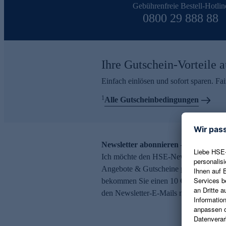
Gebührenfreie Bestell-Hotlin
0800 29 888 88
Ihre Gutschein-Vorteile a
Einfach einlösen und sofort sparen. F
1
Alle Gutscheinbedingungen
Newsletter abonnieren – 10 € Gutsch
Ich möchte den HSE-Newsletter abonni
Angebote & Gutscheine per E-Mail erh
bekommen Sie einen 10 € Gutschein. Ei
den Newsletter-E-Mails möglich.