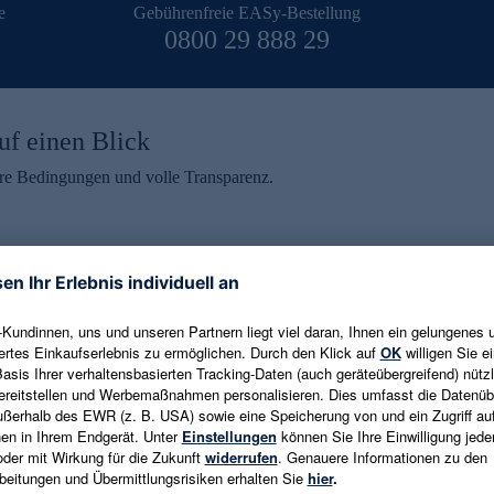
e
Gebührenfreie EASy-Bestellung
0800 29 888 29
uf einen Blick
aire Bedingungen und volle Transparenz.
ein erhalten
eren und aktuelle Trends,
E-Mail-Adresse eingeben
alten. Als Dankeschön
ne Abmeldung ist jederzeit in
Es gelten die
Datenschutzrichtlinien
un