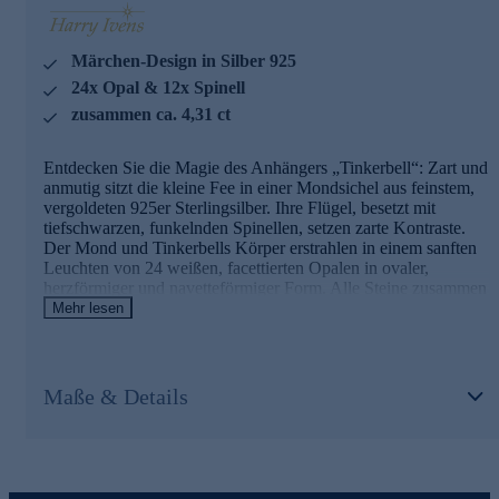
Was die Qualität unserer Schmuckstücke angeht, gehen wir
keine Kompromisse ein. Aus diesem Grund werden unsere
Märchen-Design in Silber 925
Schmuckwaren von unserer Qualitätssicherung und seitens
des Lieferanten strengsten Prüfprozessen unterzogen. Unter
24x Opal & 12x Spinell
anderem beinhalten unsere Prüfprozesse Prüfungen auf
zusammen ca. 4,31 ct
Konformität mit den Bestimmungen der Schweizer
Edelmetallkontrollgesetzgebung.
Entdecken Sie die Magie des Anhängers „Tinkerbell“: Zart und
Nutzen Sie die Gelegenheit und bestellen Sie schnell
anmutig sitzt die kleine Fee in einer Mondsichel aus feinstem,
online.
vergoldeten 925er Sterlingsilber. Ihre Flügel, besetzt mit
tiefschwarzen, funkelnden Spinellen, setzen zarte Kontraste.
Der Mond und Tinkerbells Körper erstrahlen in einem sanften
Leuchten von 24 weißen, facettierten Opalen in ovaler,
herzförmiger und navetteförmiger Form. Alle Steine zusammen
bringen mit ca. 4,31 ct pure Eleganz zum Ausdruck. Lassen Sie
Mehr lesen
sich von diesem einzigartigen Schmuckstück verzaubern und
verleihen Sie Ihrem Look einen Hauch von Märchenhaftigkeit.
Hinweis: Die abgebildete Kette ist nicht im Lieferumfang
Maße & Details
enthalten. Eine passende Halskette zu diesem Anhänger finden
Sie im Kettensortiment von HSE.
Eleganter Schmuck in geprüfter Qualität