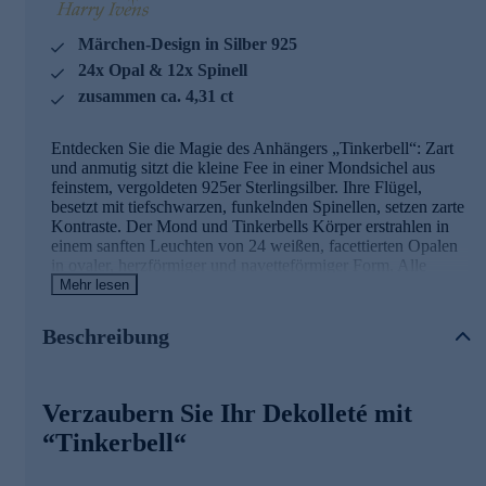
Märchen-Design in Silber 925
24x Opal & 12x Spinell
zusammen ca. 4,31 ct
Entdecken Sie die Magie des Anhängers „Tinkerbell“: Zart
und anmutig sitzt die kleine Fee in einer Mondsichel aus
feinstem, vergoldeten 925er Sterlingsilber. Ihre Flügel,
besetzt mit tiefschwarzen, funkelnden Spinellen, setzen zarte
Kontraste. Der Mond und Tinkerbells Körper erstrahlen in
einem sanften Leuchten von 24 weißen, facettierten Opalen
in ovaler, herzförmiger und navetteförmiger Form. Alle
Steine zusammen bringen mit ca. 4,31 ct pure Eleganz zum
Mehr lesen
Ausdruck. Lassen Sie sich von diesem einzigartigen
Schmuckstück verzaubern und verleihen Sie Ihrem Look
Beschreibung
einen Hauch von Märchenhaftigkeit.
Hinweis: Die abgebildete Kette ist nicht im Lieferumfang
enthalten. Eine passende Halskette zu diesem Anhänger
Verzaubern Sie Ihr Dekolleté mit
finden Sie im Kettensortiment von HSE.
“Tinkerbell“
Eleganter Schmuck in geprüfter Qualität