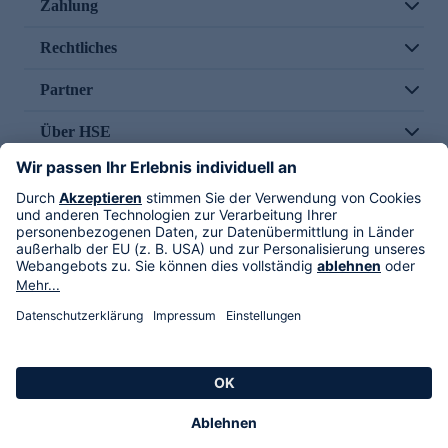
Zahlung
Rechtliches
Partner
Über HSE
Im TV
HSE International
Versand durch
Folge uns
AGB
Datenschutz
Impressum
Alle Rechte vorbehalten. Alle Preise inkl. gesetzlicher MwSt., zzgl. Versandkosten.