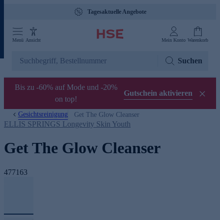
Tagesaktuelle Angebote
Menü
Ansicht
Mein Konto
Warenkorb
Suchen
Bis zu -60% auf Mode und -20%
Gutschein aktivieren
on top!
Gesichtsreinigung
Get The Glow Cleanser
ELLIS SPRINGS Longevity Skin Youth
Get The Glow Cleanser
477163