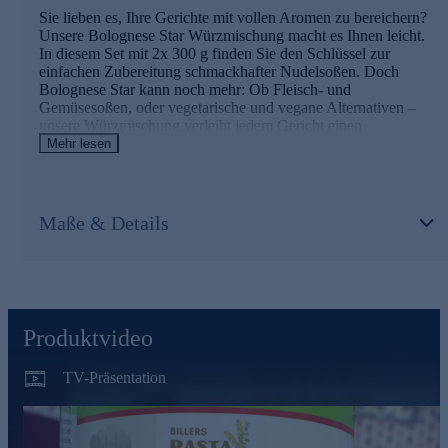
Sie lieben es, Ihre Gerichte mit vollen Aromen zu bereichern?
Unsere Bolognese Star Würzmischung macht es Ihnen leicht.
In diesem Set mit 2x 300 g finden Sie den Schlüssel zur
einfachen Zubereitung schmackhafter Nudelsoßen. Doch
Bolognese Star kann noch mehr: Ob Fleisch- und
Gemüsesoßen, oder vegetarische und vegane Alternativen –
unsere Würzmischung verleiht jedem Gericht einen
schmackhaften Hintergrund. Einfach in der Handhabung,
Mehr lesen
großartig im Geschmack, wird Bolognese Star Ihren Speisen
das gewisse Extra verleihen. Verwandeln Sie Ihre Küche in
eine kulinarische Bühne und verfeinern Sie Ihre Gerichte im
Handumdrehen.
Maße & Details
Gleich heute noch online bestellen und auf raffinierte
Würze freuen.
Produktvideo
TV-Präsentation