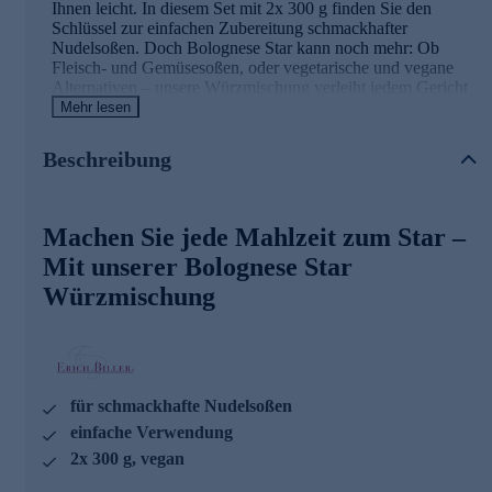
Ihnen leicht. In diesem Set mit 2x 300 g finden Sie den
Schlüssel zur einfachen Zubereitung schmackhafter
Nudelsoßen. Doch Bolognese Star kann noch mehr: Ob
Fleisch- und Gemüsesoßen, oder vegetarische und vegane
Alternativen – unsere Würzmischung verleiht jedem Gericht
einen schmackhaften Hintergrund. Einfach in der
Mehr lesen
Handhabung, großartig im Geschmack, wird Bolognese Star
Ihren Speisen das gewisse Extra verleihen. Verwandeln Sie
Beschreibung
Ihre Küche in eine kulinarische Bühne und verfeinern Sie
Ihre Gerichte im Handumdrehen.
Gleich heute noch online bestellen und auf raffinierte
Machen Sie jede Mahlzeit zum Star –
Würze freuen.
Mit unserer Bolognese Star
Würzmischung
für schmackhafte Nudelsoßen
einfache Verwendung
2x 300 g, vegan