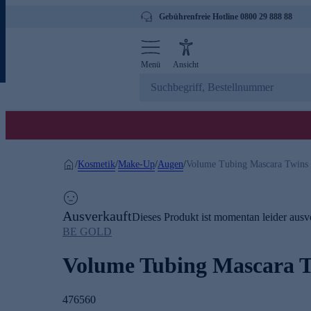
Gebührenfreie Hotline 0800 29 888 88
Menü
Ansicht
Kosmetik
Make-Up
Augen
/
/
/
/
Volume Tubing Mascara Twins
Ausverkauft
Dieses Produkt ist momentan leider ausve
BE GOLD
Volume Tubing Mascara 
476560