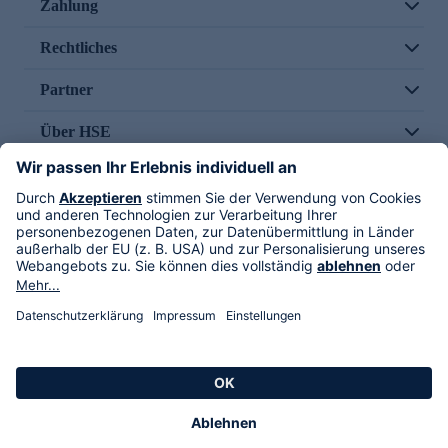
Zahlung
Rechtliches
Partner
Über HSE
Im TV
HSE International
Versand durch
Folge uns
AGB
Datenschutz
Impressum
Alle Rechte vorbehalten. Alle Preise inkl. gesetzlicher MwSt., zzgl. Versandkosten.