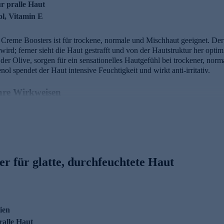
ür pralle Haut
ol, Vitamin E
 Creme Boosters ist für trockene, normale und Mischhaut geeignet. Der 
wird; ferner sieht die Haut gestrafft und von der Hautstruktur her opt
r Olive, sorgen für ein sensationelles Hautgefühl bei trockener, no
l spendet der Haut intensive Feuchtigkeit und wirkt anti-irritativ.
ihre Wirkweisen
einrebe reduziert sichtbar die Anzahl und Tiefe von Fältchen, wirkt anti
inrebenextrakt, und Vitamin E sind als sehr starke Antioxidantien bek
ure und Aloe Vera erhöht die Hautfeuchtigkeit und lässt die Haut pral
r für glatte, durchfeuchtete Haut
ein sensationelles Hautgefühl.
zt bequem online bestellen.
nien
ralle Haut