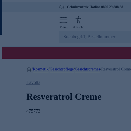
Gebührenfreie Hotline 0800 29 888 88
Menü
Ansicht
Kosmetik
Gesichtspflege
Gesichtscremes
/
/
/
/
Resveratrol Crem
Lavolta
Resveratrol Creme
475773