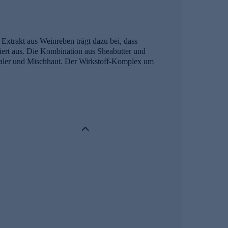
Extrakt aus Weinreben trägt dazu bei, dass
imiert aus. Die Kombination aus Sheabutter und
rmaler und Mischhaut. Der Wirkstoff-Komplex um
-irritativ, anti-oxidativ und schützt die Haut vor der
annt.
ler aussehen.