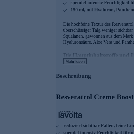
spendet intensiv Feuchtigkeit f
150 ml, mit Hyaluron, Panthen
Die hochfeine Textur des Resveratrol
überschüssiger Talg weniger sichtbar 
Squalanen, gewonnen aus dem Mark de
Hyaluronsäure, Aloe Vera und Pantheno
Die Hauptinhaltsstoffe und 
Mehr lesen
- Ein Extrakt aus der Weintraube und W
vorzeitigen Hautalterung.
Beschreibung
- Resveratrol, gewonnen aus einem We
- Der Wirkstoffkomplex um Hyaluronsä
Resveratrol Creme Booste
- Sheabutter und Squalane sorgen für 
Gepflegte Haut ist schöne Haut. Jet
reduziert sichtbar Falten, feine Li
spendet intensiv Feuchtigkeit für p