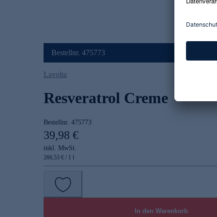
Bestellnr. 475773
Lavolta
Resveratrol Creme
Bestellnr.
475773
39,98 €
inkl. MwSt.
266,53 € / 1 l
In den Warenkorb