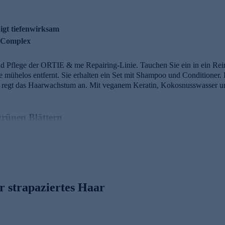
igt tiefenwirksam
g Complex
d Pflege der ORTIE & me Repairing-Linie. Tauchen Sie ein in ein Rein
e mühelos entfernt. Sie erhalten ein Set mit Shampoo und Conditioner.
nd regt das Haarwachstum an. Mit veganem Keratin, Kokosnusswasser un
grünen Blättern
he Symphonie aus erlesenem Zedernholz und sinnlichem Moschus, entfal
rme, beruhigende Tiefe, während Moschus eine anziehende und zugleich
nde Akkord von Tee, der Frische und Vitalität verströmt. Die Kopfnote m
ede Brise eine Geschichte von Reinheit und Lebendigkeit erzählt.
r strapaziertes Haar
erblick
ne einzigartige 3er Wirkstoffkombination aus Brennnesselextrakt, Kürbi
ützt das Haarwachstum optimal.