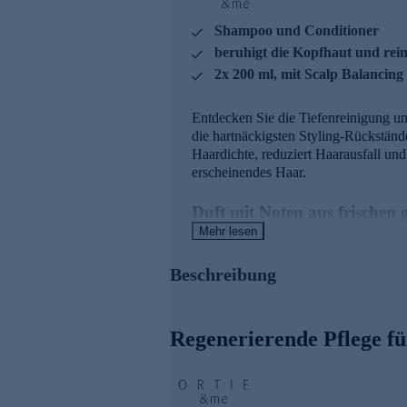
Shampoo und Conditioner
beruhigt die Kopfhaut und rein
2x 200 ml, mit Scalp Balancin
Entdecken Sie die Tiefenreinigung un
die hartnäckigsten Styling-Rückständ
Haardichte, reduziert Haarausfall u
erscheinendes Haar.
Duft mit Noten aus frischen 
Mehr lesen
Unser Signature-Duft, eine harmonisc
von Zedernholz verleiht ihm eine wa
Beschreibung
einzigartigen Duftes liegt der belebe
eintauchen in die üppige Natur, wo j
Regenerierende Pflege fü
Die Hauptinhaltsstoffe im Üb
Scalp Balancing Complex
ist ei
Kopfhaut in Balance und unterst