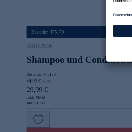
Bestellnr. 475170
ORTIE & me
Shampoo und Conditioner,
Bestellnr.
475170
44,99 €
-33%
29,99 €
inkl. MwSt.
149,95 € / 1 l