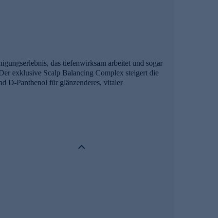
igungserlebnis, das tiefenwirksam arbeitet und sogar
 Der exklusive Scalp Balancing Complex steigert die
d D-Panthenol für glänzenderes, vitaler
tet sich sanft und doch kraftvoll. Die Basisnote
 vertraute Note hinzufügt. Im Herzen dieses
it ihrem Duft nach frischen grünen Blättern lässt Sie
sextrakt und dem Scalp Soother. Er bringt die