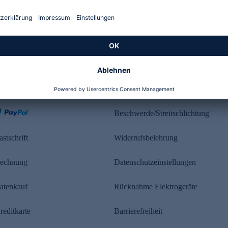
Kundenbewertung
ahlung
Rechtliches
Beschwerde/Streitschlichtung
astschrift
Widerrufsbelehrung
echnung
Datenschutzeinstellungen
atenkauf
Rücknahme Elektrogeräte
reditkarte
Barrierefreiheit