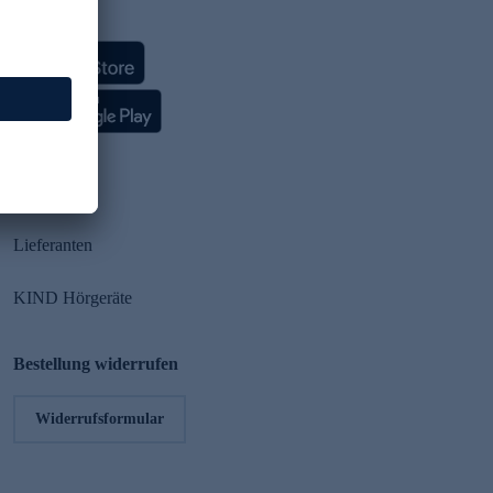
HSE App
Partner
Lieferanten
KIND Hörgeräte
Bestellung widerrufen
Widerrufsformular