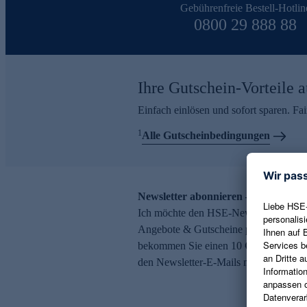
Gebührenfreie Bestell-Hotlin
0800 29 888 88
Ihre Gutschein-Vorteile a
Einfach einlösen und sofort sparen. F
1
Alle Gutscheinbedingungen
Newsletter abonnieren – 10 € Gutsch
Ich möchte den HSE-Newsletter abonni
Angebote & Gutscheine per E-Mail erh
bekommen Sie einen 10 € Gutschein. Ei
den Newsletter-E-Mails möglich.