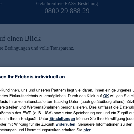
e
Gebührenfreie EASy-Bestellung
0800 29 888 29
uf einen Blick
aire Bedingungen und volle Transparenz.
ein erhalten
eren und aktuelle Trends,
E-Mail-Adresse eingeben
alten. Als Dankeschön
ne Abmeldung ist jederzeit in
Es gelten die
Datenschutzrichtlinien
un