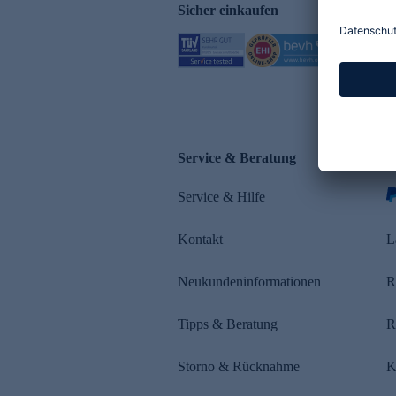
Sicher einkaufen
Service & Beratung
Z
Service & Hilfe
s
Kontakt
L
Neukundeninformationen
R
Tipps & Beratung
R
Storno & Rücknahme
K