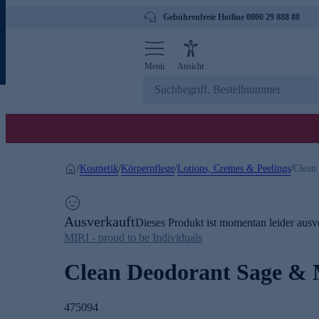
Gebührenfreie Hotline 0800 29 888 88
Menü
Ansicht
Kosmetik
Körperpflege
Lotions, Cremes & Peelings
/
/
/
/
Clean
Ausverkauft
Dieses Produkt ist momentan leider ausve
MIRI - proud to be Individuals
Clean Deodorant Sage & 
475094