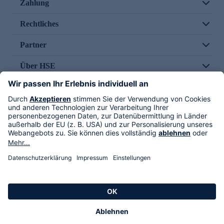
Zahlung
Rechtliches
Partner
Über HSE
Im TV
HSE International
Versand durch
Folge uns
AGB
Datenschutz
Impressum
Alle Rechte vorbehalten. Alle Preise inkl. gesetzlicher MwSt., zzgl. Versandkosten.