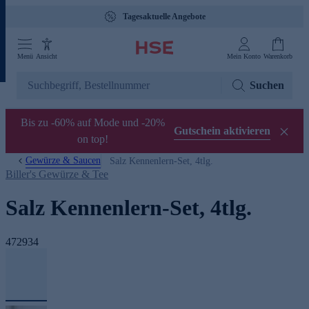
Tagesaktuelle Angebote
Menü
Ansicht
Mein Konto
Warenkorb
Suchen
Bis zu -60% auf Mode und -20%
Gutschein aktivieren
on top!
Gewürze & Saucen
Salz Kennenlern-Set, 4tlg.
Biller's Gewürze & Tee
Salz Kennenlern-Set, 4tlg.
472934