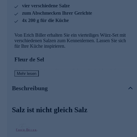
vier verschiedene Salze
zum Abschmecken Ihrer Gerichte
4x 200 g für die Küche
Von Erich Biller erhalten Sie ein vierteiliges Würz-Set mit
verschiedenen Salzen zum Kennenlernen. Lassen Sie sich
für Ihre Küche inspirieren.
Fleur de Sel
Das hochwertige mediterrane Salz ergänzt sich mit der
Mehr lesen
mediterranen Küche, rustikalem Bratgemüse,
Geflügelspezialitäten und sorgsam gegrilltem Fleisch.
Gewonnen wird es in Handarbeit. Einfach eine Prise nach
Beschreibung
der Zubereitung von Fleisch und Fisch, Salaten und anderen
besonderen Speisen aufstreuen.
Salz ist nicht gleich Salz
Pyramidensalz
Diese exklusiven Kristalle ergeben beim Verzehren ein
knackiges
Geschmackserlebnis. Sehr gut für Steaks und als Dekoration