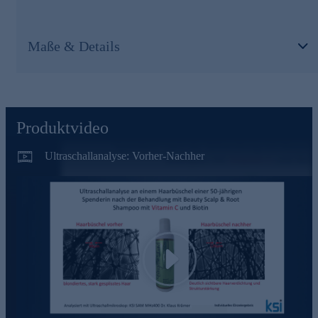
Die Wirkstoffe
Maße & Details
Vitamin C unterstützt den Stoffwechsel an der Haarwurzel
Vitamin C ist an der Bildung von Kollagen beteiligt,
welches die Haare in der Kopfhaut hält
Vitamin C ist ein Antioxidans (bekämpft freie Radikale)
Biotin schützt die Kopfhaut und gilt als Haarwachstums-
Beschleuniger
Produktvideo
Probieren Sie es aus und bestellen Sie gleich hier im
Onlineshop.
Ultraschallanalyse: Vorher-Nachher
Play