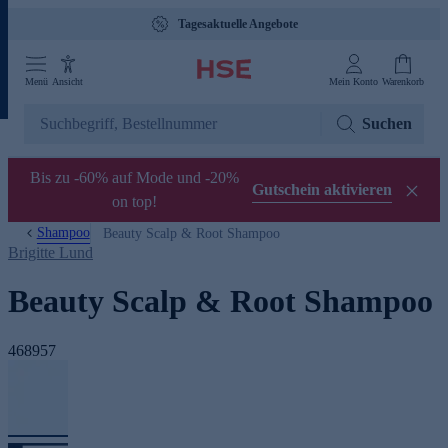
Tagesaktuelle Angebote
Menü
Ansicht
Mein Konto
Warenkorb
Suchen
Bis zu -60% auf Mode und -20%
Gutschein aktivieren
on top!
Shampoo
Beauty Scalp & Root Shampoo
Brigitte Lund
Beauty Scalp & Root Shampoo
468957