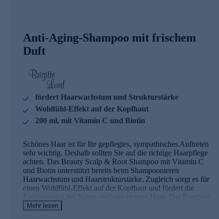
Anti-Aging-Shampoo mit frischem
Duft
fördert Haarwachstum und Strukturstärke
Wohlfühl-Effekt auf der Kopfhaut
200 ml, mit Vitamin C und Biotin
Schönes Haar ist für Ihr gepflegtes, sympathisches Auftreten
sehr wichtig. Deshalb sollten Sie auf die richtige Haarpflege
achten. Das Beauty Scalp & Root Shampoo mit Vitamin C
und Biotin unterstützt bereits beim Shampoonieren
Haarwachstum und Haarstrukturstärke. Zugleich sorgt es für
einen Wohlfühl-Effekt auf der Kopfhaut und fördert die
Farbintensität bei Natur- und coloriertem Haar. Das Ergebnis
ist glänzendes Haar mit unwiderstehlicher Sprungkraft.
Mehr lesen