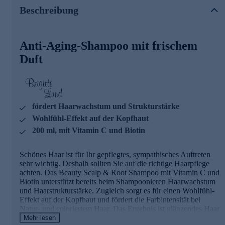
Die Wirkstoffe
Beschreibung
Vitamin C unterstützt den Stoffwechsel an der
Haarwurzel
Anti-Aging-Shampoo mit frischem
Vitamin C ist an der Bildung von Kollagen beteiligt,
welches die Haare in der Kopfhaut hält
Duft
Vitamin C ist ein Antioxidans (bekämpft freie Radikale)
Biotin schützt die Kopfhaut und gilt als Haarwachstums-
Beschleuniger
Probieren Sie es aus und bestellen Sie gleich hier im
fördert Haarwachstum und Strukturstärke
Onlineshop.
Wohlfühl-Effekt auf der Kopfhaut
200 ml, mit Vitamin C und Biotin
Schönes Haar ist für Ihr gepflegtes, sympathisches Auftreten
sehr wichtig. Deshalb sollten Sie auf die richtige Haarpflege
achten. Das Beauty Scalp & Root Shampoo mit Vitamin C und
Biotin unterstützt bereits beim Shampoonieren Haarwachstum
und Haarstrukturstärke. Zugleich sorgt es für einen Wohlfühl-
Effekt auf der Kopfhaut und fördert die Farbintensität bei
Natur- und coloriertem Haar. Das Ergebnis ist glänzendes Haar
mit unwiderstehlicher Sprungkraft.
Mehr lesen