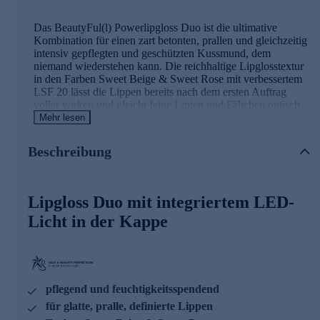
Das BeautyFul(l) Powerlipgloss Duo ist die ultimative
Kombination für einen zart betonten, prallen und gleichzeitig
intensiv gepflegten und geschützten Kussmund, dem
niemand wiederstehen kann. Die reichhaltige Lipglosstextur
in den Farben Sweet Beige & Sweet Rose mit verbessertem
LSF 20 lässt die Lippen bereits nach dem ersten Auftrag
voller wirken und gleicht feine Linien und Fältchen optisch
aus.
Mehr lesen
Inhaltsstoff MaxiLipTM und LED-Licht
Beschreibung
Der in der Textur enthaltene Inhaltsstoff MaxiLipTM ist
dafür bekannt, die Lippen praller und voluminös erscheinen
Lipgloss Duo mit integriertem LED-
zu lassen. Verwenden Sie die Produkte einzeln oder
kombiniert für den ultimativ feuchtigkeitsspendenden und
Licht in der Kappe
vor UV-Strahlung geschützten Lippen-Look. Das integrierte
Licht in Kappe und Spiegel an der Lipglossflasche sorgt
dafür, dass Sie sich auch nachts perfekt schminken können.
Nutzen Sie die Gelegenheit und bestellen jetzt bequem
pflegend und feuchtigkeitsspendend
online.
für glatte, pralle, definierte Lippen