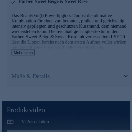
Farben Sweet Beige & Sweet Rose
Das BeautyFul(l) Powerlipgloss Duo ist die ultimative
Kombination für einen zart betonten, prallen und gleichzeitig
intensiv gepflegten und geschützten Kussmund, dem niemand
wiederstehen kann. Die reichhaltige Lipglosstextur in den
Farben Sweet Beige & Sweet Rose mit verbessertem LSF 20
lässt die Lippen bereits nach dem ersten Auftrag voller wirken
und gleicht feine Linien und Fältchen optisch aus.
Mehr lesen
Inhaltsstoff MaxiLipTM und LED-Licht
Der in der Textur enthaltene Inhaltsstoff MaxiLipTM ist dafür
Maße & Details
bekannt, die Lippen praller und voluminös erscheinen zu
lassen. Verwenden Sie die Produkte einzeln oder kombiniert
für den ultimativ feuchtigkeitsspendenden und vor UV-
Strahlung geschützten Lippen-Look. Das integrierte Licht in
Kappe und Spiegel an der Lipglossflasche sorgt dafür, dass Sie
sich auch nachts perfekt schminken können.
Produktvideo
Nutzen Sie die Gelegenheit und bestellen jetzt bequem
online.
TV-Präsentation