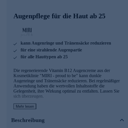
Augenpflege für die Haut ab 25
kann Augenringe und Tränensäcke reduzieren
für eine strahlende Augenpartie
für alle Hauttypen ab 25
Die regenerierende Vitamin B12 Augencreme aus der
Kosmetiklinie "MIRI - proud to be" kann dunkle
Augenringe und Tränensäcke reduzieren. Bei regelmäßiger
Anwendung haben die wertvollen Inhaltsstoffe die
Gelegenheit, ihre Wirkung optimal zu entfalten. Lassen Sie
sich überzeugen.
Mehr lesen
Die Haupt-Inhaltsstoffe und ihr Effekt
Squalan
Beschreibung
> Schützt die Haut vor Feuchtigkeitsverlust und