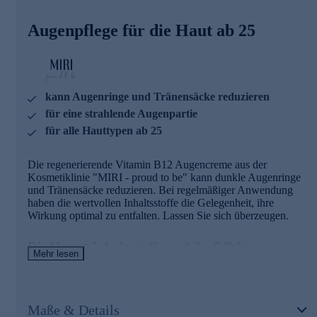
verbessert die Struktur des natürlichen Lipidfilms
> Hochwertiges pflanzliches Öl aus Oliven
Augenpflege für die Haut ab 25
> Enthält nährstoffreiche ungesättigte Fettsäuren
> Unterstützt die Lipidversorgung der Haut
Ipeptid
> Besitzt melaninähnliche Eigenschaften
> Stärkt die Immunabwehr
> Verbessert die Ermüdungserscheinungen
kann Augenringe und Tränensäcke reduzieren
> Reduziert Augenringe und Tränensäcke
für eine strahlende Augenpartie
Sheabutter
> Spendet tiefenwirksam und langanhaltend Feuchtigkeit
für alle Hauttypen ab 25
> Macht die Haut weich und geschmeidig
Vitamin E
Die regenerierende Vitamin B12 Augencreme aus der
> Wichtiges Zellschutzvitamin
Kosmetiklinie "MIRI - proud to be" kann dunkle Augenringe
Glycerin
und Tränensäcke reduzieren. Bei regelmäßiger Anwendung
> Wirkt feuchtigkeitsspendend
haben die wertvollen Inhaltsstoffe die Gelegenheit, ihre
Hyaluronsäure
Wirkung optimal zu entfalten. Lassen Sie sich überzeugen.
> Ist ein natürlicher Bestandteil der Dermis
> Feuchtigkeitsspendende Wirkung über einen langen
Zeitraum
Die Haupt-Inhaltsstoffe und ihr Effekt
Mehr lesen
Vitamin B12
> Erhöht Energielevel und Spannkraft der Haut
Squalan
> Stärkt die Hautbarriere
> Schützt die Haut vor Feuchtigkeitsverlust und verbessert
> Mindert Hautunreinheiten, Hautrötungen und
die Struktur des natürlichen Lipidfilms
Maße & Details
Altersflecken
> Hochwertiges pflanzliches Öl aus Oliven