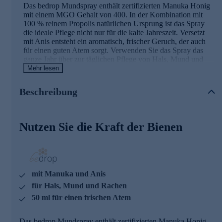
Das bedrop Mundspray enthält zertifizierten Manuka Honig
mit einem MGO Gehalt von 400. In der Kombination mit
100 % reinem Propolis natürlichen Ursprung ist das Spray
die ideale Pflege nicht nur für die kalte Jahreszeit. Versetzt
mit Anis entsteht ein aromatisch, frischer Geruch, der auch
für einen guten Atem sorgt. Verwenden Sie das Spray das
ganze Jahr über zur täglichen Pflege von Hals, Mund und
Rachen. Die Bienen wissen schon, was gut ist.
Mehr lesen
Was ist eigentlich Propolis?
Beschreibung
Propolis gilt neben Honig, Blütenpollen und Gelée Royale
als eine der wichtigsten Substanzen der Bienen. Die
Nutzen Sie die Kraft der Bienen
überwiegend aus Harz und Wachs bestehende Substanz wird
von den Arbeiterbienen gesammelt und zum Bienenstock
gebracht. Propolis wird die Isolierung des Bienenstocks und
die Verkittung von im Bienenstock verwendet. mit ein. Nur
Bienen können über Propolis laufen, alle anderen Insekten
würden in der Substanz hängen bleiben. So nutzen Bienen
mit Manuka und Anis
Propolis gegen fremde Eindringlinge und als Schutz für den
für Hals, Mund und Rachen
Bienenstock.
50 ml für einen frischen Atem
Mundspray jetzt online bestellen.
Das bedrop Mundspray enthält zertifizierten Manuka Honig