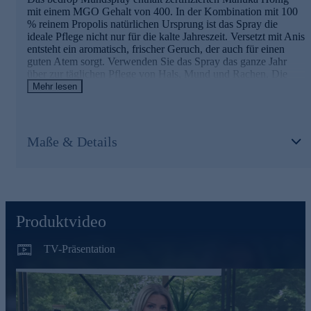
mit einem MGO Gehalt von 400. In der Kombination mit 100
% reinem Propolis natürlichen Ursprung ist das Spray die
ideale Pflege nicht nur für die kalte Jahreszeit. Versetzt mit Anis
entsteht ein aromatisch, frischer Geruch, der auch für einen
guten Atem sorgt. Verwenden Sie das Spray das ganze Jahr
über zur täglichen Pflege von Hals, Mund und Rachen. Die
Bienen wissen schon, was gut ist.
Mehr lesen
Was ist eigentlich Propolis?
Maße & Details
Propolis gilt neben Honig, Blütenpollen und Gelée Royale als
eine der wichtigsten Substanzen der Bienen. Die überwiegend
aus Harz und Wachs bestehende Substanz wird von den
Arbeiterbienen gesammelt und zum Bienenstock gebracht.
Propolis wird die Isolierung des Bienenstocks und die
Verkittung von im Bienenstock verwendet. mit ein. Nur Bienen
können über Propolis laufen, alle anderen Insekten würden in
Produktvideo
der Substanz hängen bleiben. So nutzen Bienen Propolis gegen
fremde Eindringlinge und als Schutz für den Bienenstock.
TV-Präsentation
Mundspray jetzt online bestellen.