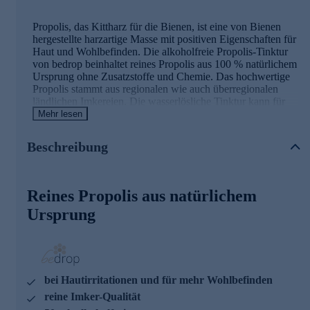
Propolis, das Kittharz für die Bienen, ist eine von Bienen
hergestellte harzartige Masse mit positiven Eigenschaften für
Haut und Wohlbefinden. Die alkoholfreie Propolis-Tinktur
von bedrop beinhaltet reines Propolis aus 100 % natürlichem
Ursprung ohne Zusatzstoffe und Chemie. Das hochwertige
Propolis stammt aus regionalen wie auch überregionalen
ländlichen Imkereien. Die wasserlösliche Tinktur kann für
verschiedene Anwendungen zum Beispiel auf der Haut oder
Mehr lesen
als Mundspülung eingesetzt werden.
Beschreibung
Was ist Propolis?
Reines Propolis aus natürlichem
Propolis gilt neben Honig, Blütenpollen und Gelée Royale
Ursprung
als eine der wichtigsten Substanzen der Bienen. Die
überwiegend aus Harz und Wachs bestehende Substanz
nutzen die Stockbienen zur Isolierung des Bienenstocks und
als eine Art Fußmatte am Eingang des Bienenstockes.
bei Hautirritationen und für mehr Wohlbefinden
Lediglich die Bienen können ohne Probleme mit ihren
feinfühligen Beinen über das Propolis laufen, alle anderen
reine Imker-Qualität
Insekten würden in der klebrigen Substanz hängen bleiben.