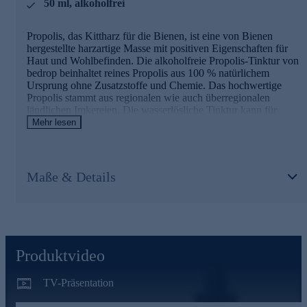
50 ml, alkoholfrei
So nutzen die Bienen Propolis nicht nur gegen fremde
Eindringlinge, sondern es dient vor allem als Schutz für den
Bienenstock und das Bienenvolk.
Propolis, das Kittharz für die Bienen, ist eine von Bienen
hergestellte harzartige Masse mit positiven Eigenschaften für
Machen Sie sich die positiven Eigenschaften von
Haut und Wohlbefinden. Die alkoholfreie Propolis-Tinktur von
Propolis zunutze - bestellen Sie jetzt online.
bedrop beinhaltet reines Propolis aus 100 % natürlichem
Ursprung ohne Zusatzstoffe und Chemie. Das hochwertige
Propolis stammt aus regionalen wie auch überregionalen
ländlichen Imkereien. Die wasserlösliche Tinktur kann für
verschiedene Anwendungen zum Beispiel auf der Haut oder
Mehr lesen
als Mundspülung eingesetzt werden.
Maße & Details
Was ist Propolis?
Propolis gilt neben Honig, Blütenpollen und Gelée Royale als
eine der wichtigsten Substanzen der Bienen. Die überwiegend
aus Harz und Wachs bestehende Substanz nutzen die
Stockbienen zur Isolierung des Bienenstocks und als eine Art
Produktvideo
Fußmatte am Eingang des Bienenstockes.
TV-Präsentation
Lediglich die Bienen können ohne Probleme mit ihren
feinfühligen Beinen über das Propolis laufen, alle anderen