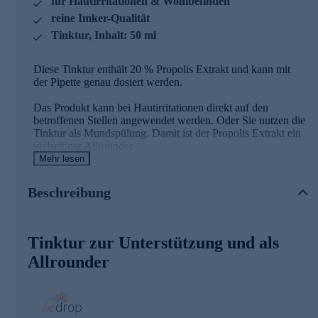
für Hautirritationen & Wohlbefinden
reine Imker-Qualität
Tinktur, Inhalt: 50 ml
Diese Tinktur enthält 20 % Propolis Extrakt und kann mit
der Pipette genau dosiert werden.
Das Produkt kann bei Hautirritationen direkt auf den
betroffenen Stellen angewendet werden. Oder Sie nutzen die
Tinktur als Mundspülung. Damit ist der Propolis Extrakt ein
vielseitiger Allrounder.
Mehr lesen
Beschreibung
Was ist Propolis?
Tinktur zur Unterstützung und als
Propolis gilt neben Honig, Blütenpollen und Gelée Royale
als eine der wichtigsten Substanzen der Bienen. Die
Allrounder
überwiegend aus Harz und Wachs bestehende Substanz
nutzen die Stockbienen zur Isolierung des Bienenstocks und
als eine Art Fußmatte am Eingang des Bienenstockes.
Lediglich die Bienen können ohne Probleme mit ihren