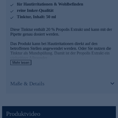
für Hautirritationen & Wohlbefinden
feinfühligen Beinen über das Propolis laufen, alle
anderen Insekten würden in der klebrigen Substanz hängen
reine Imker-Qualität
bleiben.
Tinktur, Inhalt: 50 ml
So nutzen die Bienen das Propolis nicht nur gegen fremde
Eindringlinge, sondern es dient vor allem als Schutz für den
Diese Tinktur enthält 20 % Propolis Extrakt und kann mit der
Bienenstock und das Bienenvolk.
Pipette genau dosiert werden.
Machen Sie sich die positiven Eigenschaften von
Das Produkt kann bei Hautirritationen direkt auf den
Propolis zunutze - bestellen Sie jetzt!
betroffenen Stellen angewendet werden. Oder Sie nutzen die
Tinktur als Mundspülung. Damit ist der Propolis Extrakt ein
vielseitiger Allrounder.
Mehr lesen
Was ist Propolis?
Maße & Details
Propolis gilt neben Honig, Blütenpollen und Gelée Royale als
eine der wichtigsten Substanzen der Bienen. Die überwiegend
aus Harz und Wachs bestehende Substanz nutzen die
Stockbienen zur Isolierung des Bienenstocks und als eine Art
Fußmatte am Eingang des Bienenstockes.
Produktvideo