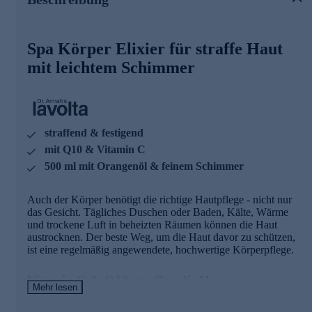
Vitamin C und Q10 verwöhnt, strafft und verbessert
nachweislich die Elastizität Ihrer Haut. Panthenol,
Sheabutter, Mandelöl und 5% Glycerin helfen, Irritationen
Spa Körper Elixier für straffe Haut
zu mildern, optimieren den Feuchtigkeitsgehalt Ihrer Haut
und pflegen sie streichelzart.
mit leichtem Schimmer
Mit fruchtig-frischem Orangenöl
Der Beauty-Sommertraum für Haut und Sinne mit
kostbarem, fruchtig-frischem Orangenöl. Die hochwertige
straffend & festigend
Rezeptur kann von allen
mit Q10 & Vitamin C
Hauttypen gleichermaßen angewandt werden, idealerweise
direkt nach einem erholsamen Vollbad oder einer
500 ml mit Orangenöl & feinem Schimmer
erfrischenden Dusche, da die Wirkstoffe dann besonders gut
und tief in die aufgeweichte und gereinigte Haut einziehen
Auch der Körper benötigt die richtige Hautpflege - nicht nur
können.
das Gesicht. Tägliches Duschen oder Baden, Kälte, Wärme
und trockene Luft in beheizten Räumen können die Haut
Die Wirkstoffe und ihre Wirkweisen
austrocknen. Der beste Weg, um die Haut davor zu schützen,
ist eine regelmäßig angewendete, hochwertige Körperpflege.
Sheabutter enthält wertvolle unverseifbare Bestandteile
(Lipide). Diese unverseifbaren Lipide haben eine
Vitamin C & Q10 straffen die Haut
rückfettende Wirkung und schützen so die Haut vor
Mehr lesen
Feuchtigkeitsverlust.
Die sanfte Formel des Lavolta Spa Körperelixiers mit Vitamin