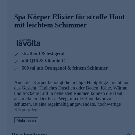
Spa Körper Elixier für straffe Haut
mit leichtem Schimmer
straffend & festigend
mit Q10 & Vitamin C
500 ml mit Orangenöl & feinem Schimmer
Auch der Körper benötigt die richtige Hautpflege - nicht nur
das Gesicht. Tägliches Duschen oder Baden, Kälte, Wärme
und trockene Luft in beheizten Räumen können die Haut
austrocknen. Der beste Weg, um die Haut davor zu
schützen, ist eine regelmäßig angewendete, hochwertige
Körperpflege.
Mehr lesen
Vitamin C & Q10 straffen die Haut
Die sanfte Formel des Lavolta Spa Körperelixiers mit
Beschreibung