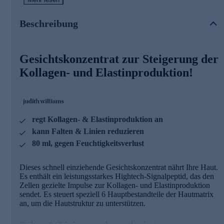
Falten & Linien werden reduziert
Außerdem kann es feine Linien und Fältchen reduzieren.
Beschreibung
Kombiniert mit einem besonderen Schutzkomplex wird die
natürliche Barrierefunktion der Haut gestärkt. Ebenso wird
die Haut vor Feuchtigkeitsverlust bewahrt.
Gesichtskonzentrat zur Steigerung der
Mit Silkon-Alternative "LIPID MOISTURE
Kollagen- und Elastinproduktion!
LOCK"
- Pflanzliche Cosmos- und Palm-free-Alternative zu leichten
Silikonen und Estern mit sehr angenehmem, nicht fettigem
Hautgefühl
regt Kollagen- & Elastinproduktion an
- Mischung aus pflanzlichen Komponenten, die aus Brassica
kann Falten & Linien reduzieren
Campestris (Raps)-Samenöl in Lebensmittelqualität und
80 ml, gegen Feuchtigkeitsverlust
Olea Europea (Oliven)-Fruchtöl gewonnen werden
SIGNAL CASCADE6
Dieses schnell einziehende Gesichtskonzentrat nährt Ihre Haut.
Es enthält ein leistungsstarkes Hightech-Signalpeptid, das den
- Kann Stirnfalten und Krähenfüße glätten
Zellen gezielte Impulse zur Kollagen- und Elastinproduktion
- Polstert tiefe Falten von innen auf
sendet. Es steuert speziell 6 Hauptbestandteile der Hautmatrix
- Für ein deutlich jünger aussehendes Hautbild
an, um die Hautstruktur zu unterstützen.