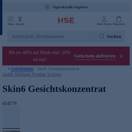
Tagesaktuelle Angebote
Menü
Ansicht
Mein Konto
Warenkorb
Suchen
Bis zu -60% auf Mode und -20%
Gutschein aktivieren
on top!
Gesichtsseren
Skin6 Gesichtskonzentrat
Judith Williams Peptide Science
Skin6 Gesichtskonzentrat
454579