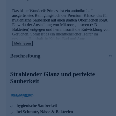
Das blaue Wunder® Primess ist ein antimikrobiell
ausgerüstetes Reinigungstuch der Premium-Klasse, das für
hygienische Sauberkeit auf allen glatten Oberflächen sorgt.
Es wirkt der Ansiedlung von Mikroorganismen (z.B.
Bakterien) entgegen und hemmt somit die Entwicklung von
Gerüchen. Somit ist es ein unentbehrlicher Helfer im
gesamten Haushalt, in Küche, Bad und Auto.
Mehr lesen
Enorm saugfähig & antibakteriell
Beschreibung
Das Tuch kombiniert enorme Saugfähigkeit mit besonderer
Reinigungskraft der Mikrofaser und einer nachgewiesenen
antibakteriellen Wirkung.
Strahlender Glanz und perfekte
Das blaue Wunder® Primess ist reinigungsaktiv und trocknet
Sauberkeit
streifen- und fusselfrei. Durch die antibakterielle Ausrüstung
wird die Geruchsbildung des Tuches verhindert. Mit seiner
enormen Saugkraft ist es ideal zum Reinigen und Abwischen
aller Oberflächen.
hygienische Sauberkeit
Im ganzen Haushalt einsetzbar
bei Schmutz, Nässe & Bakterien