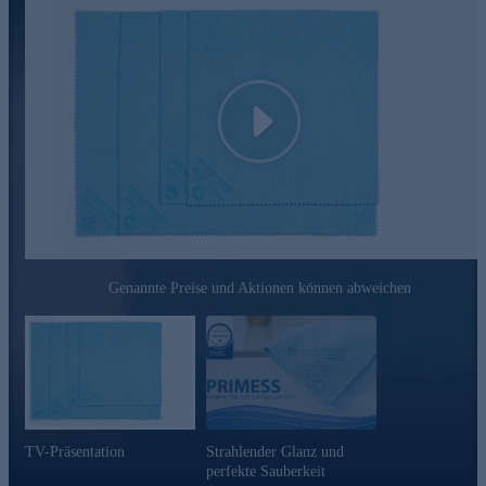
Verwenden Sie es in Küche und Bad, für Fliesen, Armaturen,
Badezimmerkeramik, Fenster, Spiegel, Hochglanzfronten,
Autolack, Autoscheiben u. v. m.
Gleich heute noch online bestellen!
Play
Genannte Preise und Aktionen können abweichen
TV-Präsentation
Strahlender Glanz und
perfekte Sauberkeit