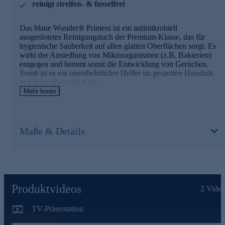
Verwenden Sie es in Küche und Bad, für Fliesen,
reinigt streifen- & fusselfrei
Armaturen, Badezimmerkeramik, Fenster, Spiegel,
Hochglanzfronten, Autolack, Autoscheiben u. v. m.
Das blaue Wunder® Primess ist ein antimikrobiell
ausgerüstetes Reinigungstuch der Premium-Klasse, das für
Gleich heute noch online bestellen!
hygienische Sauberkeit auf allen glatten Oberflächen sorgt. Es
wirkt der Ansiedlung von Mikroorganismen (z.B. Bakterien)
entgegen und hemmt somit die Entwicklung von Gerüchen.
Somit ist es ein unentbehrlicher Helfer im gesamten Haushalt,
in Küche, Bad und Auto.
Mehr lesen
Enorm saugfähig & antibakteriell
Das Tuch kombiniert enorme Saugfähigkeit mit besonderer
Maße & Details
Reinigungskraft der Mikrofaser und einer nachgewiesenen
antibakteriellen Wirkung.
Das blaue Wunder® Primess ist reinigungsaktiv und trocknet
streifen- und fusselfrei. Durch die antibakterielle Ausrüstung
wird die Geruchsbildung des Tuches verhindert. Mit seiner
enormen Saugkraft ist es ideal zum Reinigen und Abwischen
Produktvideos
2
Video
aller Oberflächen.
TV-Präsentation
Im ganzen Haushalt einsetzbar