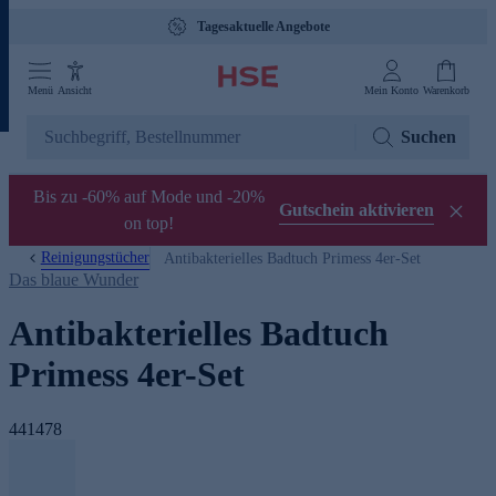
Tagesaktuelle Angebote
Menü
Ansicht
Mein Konto
Warenkorb
Suchen
Bis zu -60% auf Mode und -20%
Gutschein aktivieren
on top!
Reinigungstücher
Antibakterielles Badtuch Primess 4er-Set
Das blaue Wunder
Antibakterielles Badtuch
Primess 4er-Set
441478