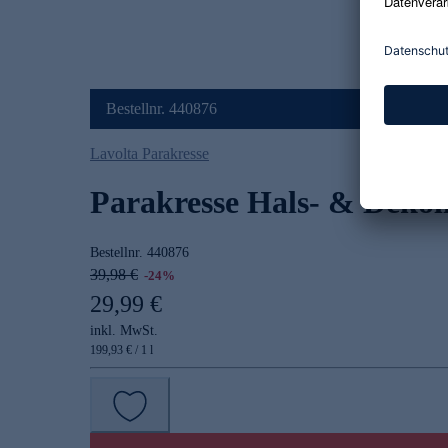
Bestellnr. 440876
Lavolta Parakresse
Parakresse Hals- & Dekol
Bestellnr.
440876
39,98 €
-24%
29,99 €
inkl. MwSt.
199,93 € / 1 l