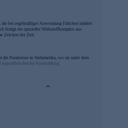
e, die bei regelmäßiger Anwendung Fältchen mildert
ch festigt ein spezieller Wirkstoffkomplex aus
e Zeichen der Zeit.
hat die Parakresse in Südamerika, wo sie unter dem
 jugendlich-frische Ausstrahlung.
 und festigt die Hautstruktur***. Seine aktiven
ine aus der Eiche. Botanisches Silizium mit hoher
Hyaluron besteht aus zwei unterschiedlichen
igkeit und unterstützt den Erholungsprozess der
V-bedingten Umwelteinflüssen.