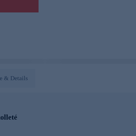
 & Details
olleté