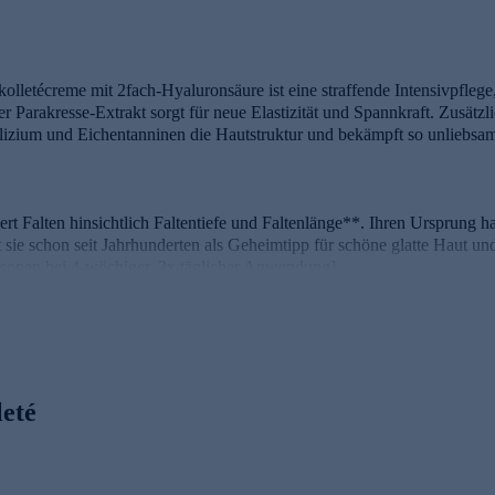
lletécreme mit 2fach-Hyaluronsäure ist eine straffende Intensivpfleg
r Parakresse-Extrakt sorgt für neue Elastizität und Spannkraft. Zusätzli
lizium und Eichentanninen die Hautstruktur und bekämpft so unliebsam
ert Falten hinsichtlich Faltentiefe und Faltenlänge**. Ihren Ursprung 
sie schon seit Jahrhunderten als Geheimtipp für schöne glatte Haut und
rsonen bei 4-wöchiger, 2x täglicher Anwendung]
omplex bekämpft nachweislich die Zeichen der Zeit. Er mildert Fältchen
als botanische Quelle für (bioverfügbares) Silizium dienen, und Tann
 von Strukturproteinen der Haut.
ingierende und straffende Wirkungen. [***Studien zum Wirkstoff] Duo-
leté
chiedenen Hautschichten intensiv mit Feuchtigkeit.
iderstandfähiger und pflegt sie geschmeidig. Panthenol spendet Feucht
kalfänger mit antioxidativen Eigenschaften den Schutz der Haut vor U