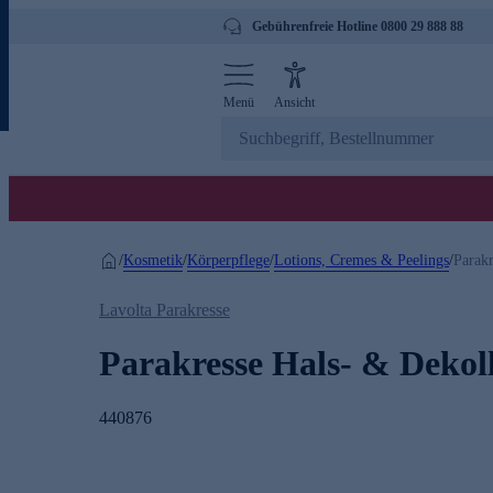
Gebührenfreie Hotline 0800 29 888 88
Menü
Ansicht
Kosmetik
Körperpflege
Lotions, Cremes & Peelings
/
/
/
/
Parak
Lavolta Parakresse
Parakresse Hals- & Dekol
440876