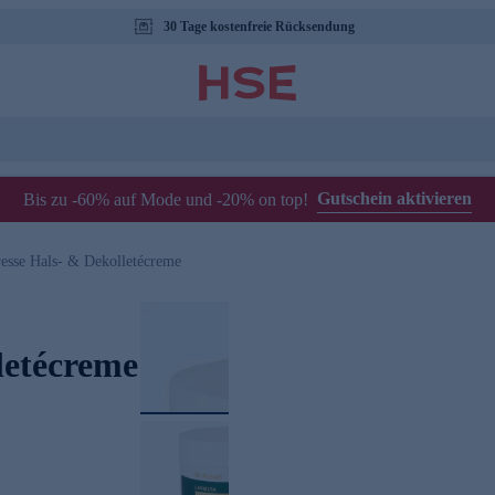
30 Tage kostenfreie Rücksendung
Gutschein aktivieren
Bis zu -60% auf Mode und -20% on top!
resse Hals- & Dekolletécreme
letécreme