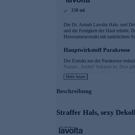
150 ml
Die Dr. Armah Lavolta Hals- und Deko
und die Festigkeit der Haut erhöht. De
Hirsesamenextrakt mit natürlichem Si
Hauptwirkstoff Parakresse
Der Extrakt aus der Parakresse reduzi
Namen „Jambú“ bekannt ist. Dort gilt 
[**Wirksamkeitsstudie mit 28 Testpe
Mehr lesen
Ein spezieller Anti-Aging-Wirkstoffk
Beschreibung
Komponenten sind Hirsesamen, welche 
Bioverfügbarkeit fördert die Bildung
Tannine aus der Eiche besitzen adstr
Straffer Hals, sexy Dekol
Hyaluronsäuren und versorgt die vers
Wertvolles Mandelöl macht die Haut w
Haut. Vitamin E unterstützt als Radi