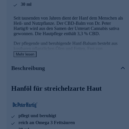
30 ml
Seit tausenden von Jahren dient der Hanf dem Menschen als
Heil- und Nutzpflanze. Der CBD-Balm von Dr. Peter
Hartig® wird aus den Samen der Unterart Cannabis sativa
gewonnen. Die Hautpflege enthält 3,3 % CBD.
Der pflegende und beruhigende Hanf-Balsam besteht aus
kostbaren pflanzlichen Ölen und Fetten. Frei von
Konservierungsmitteln und synthetischen Komponenten.
Mehr lesen
Der CBD-Balm lässt sich mit allen weiteren Produkten von
Beschreibung
Dr. Peter Hartig® kombinieren, insbesondere mit "CBD-Öl
6,4 %", "Nachtkerzenöl Spezial", "Ingwer Spezial",
"Schwarzkümmelöl", "Weihrauch Spezial 3000" und
"Curcuma Plus C".
Hanföl für streichelzarte Haut
Dr. Peter Hartig® CBD Balm - Ihre Vorteile
Hanfsamenöl ist reich an Omega 6 und Omega 3
Fettsäuren
pflegt und beruhigt
Sonnenblumenöl ist reich an Omega 9 und 6 Fettsäuren
reich an Omega 3 Fettsäuren