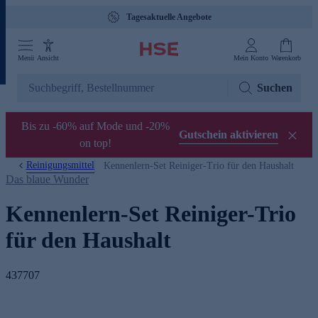
Tagesaktuelle Angebote
Menü
Ansicht
Mein Konto
Warenkorb
Suchen
Bis zu -60% auf Mode und -20%
Gutschein aktivieren
on top!
Reinigungsmittel
Kennenlern-Set Reiniger-Trio für den Haushalt
Das blaue Wunder
Kennenlern-Set Reiniger-Trio
für den Haushalt
437707