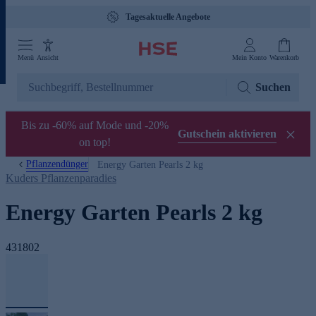
Tagesaktuelle Angebote
Menü
Ansicht
Mein Konto
Warenkorb
Suchen
Bis zu -60% auf Mode und -20%
Gutschein aktivieren
on top!
Pflanzendünger
Energy Garten Pearls 2 kg
Kuders Pflanzenparadies
Energy Garten Pearls 2 kg
431802