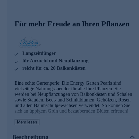
Für mehr Freude an Ihren Pflanzen
Langzeitdünger
für Anzucht und Neupflanzung
reicht für ca. 20 Balkonkästen
Eine echte Gartenperle: Die Energy Garten Pearls sind
vielseitige Nahrungsspender für alle Ihre Pflanzen. Sie
werden bei Neupflanzungen von Balkonkästen und Schalen
sowie Stauden, Beet- und Schnittblumen, Gehölzen, Rosen
und allen Baumschulgewächsen verwendet. So können Sie
sich an üppigem Grün und bezaubernden Blüten erfreuen!
Mehr lesen
Denkbar einfache Anwendung
Der umhüllte Langzeitdünger mit allen Haupt- und
Beschreibung