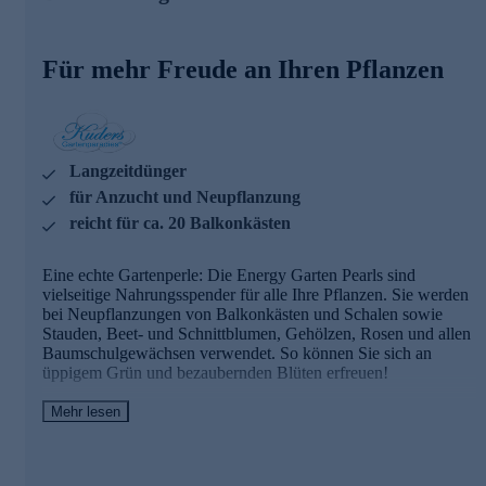
Spurennährstoffen steht den Pflanzen in einem Zeitraum von
etwa 6 Monaten bedarfsgerecht zur Verfügung. Dieses gilt
für eine durchschnittliche Bodentemperatur von + 20 °C bis
Für mehr Freude an Ihren Pflanzen
- 20 °C. Höhere Temperaturen beschleunigen und niedrigere
verlangsamen die Nährstoffabgabe, da der Dünger mit einem
Polymerharz umhüllt ist.
Ideal für alle Jungpflanzen
Langzeitdünger
Je nach Temperatur kommt die Wirkung der Energy Pearls
für Anzucht und Neupflanzung
ab der 2. - 3. Woche nach der Ausbringung voll zur
reicht für ca. 20 Balkonkästen
Wirkung. Deshalb ist dieses Produkt ideal geeignet für die
Anzucht und Neupflanzung.
Eine echte Gartenperle: Die Energy Garten Pearls sind
Energy Garten Pearls sollten immer unter das Erdsubstrat
vielseitige Nahrungsspender für alle Ihre Pflanzen. Sie werden
eingearbeitet werden. 1 kg Energy Garten Pearls reichen für
bei Neupflanzungen von Balkonkästen und Schalen sowie
10 Balkonkästen.
Stauden, Beet- und Schnittblumen, Gehölzen, Rosen und allen
Baumschulgewächsen verwendet. So können Sie sich an
Tipp: Wenn Sie zusätzlich in den Sommermonaten mit
üppigem Grün und bezaubernden Blüten erfreuen!
Kuders Dünger nachdüngen, unterstützen Sie Ihre Pflanzen
noch besser.
Mehr lesen
Denkbar einfache Anwendung
Gleich online bestellen!
Der umhüllte Langzeitdünger mit allen Haupt- und
Spurennährstoffen steht den Pflanzen in einem Zeitraum von