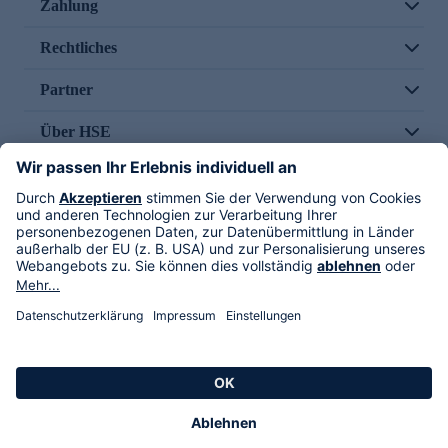
Zahlung
Rechtliches
Partner
Über HSE
Im TV
HSE International
Versand durch
Folge uns
AGB
Datenschutz
Impressum
Alle Rechte vorbehalten. Alle Preise inkl. gesetzlicher MwSt., zzgl. Versandkosten.