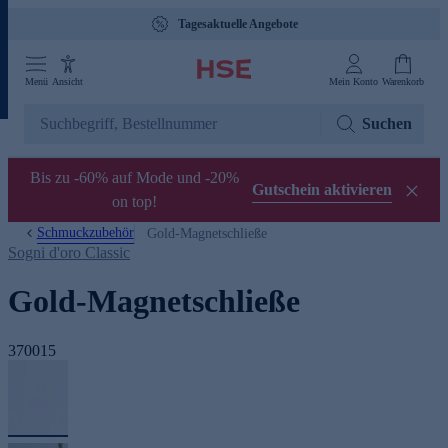
Tagesaktuelle Angebote
Menü
Ansicht
Mein Konto
Warenkorb
Suchen
Bis zu -60% auf Mode und -20%
Gutschein aktivieren
on top!
Schmuckzubehör
Gold-Magnetschließe
Sogni d'oro Classic
Gold-Magnetschließe
370015