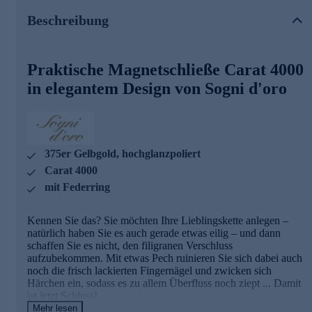
Feines Design in 375er Gelbgold
Beschreibung
Diese Magnetschließe befestigen Sie einmal an Ihrer
Halskette oder Ihrem Armband. Dann sorgt sie mit ihrer
Praktische Magnetschließe Carat 4000
starken Magnetkraft für einen sicheren Halt. Dabei brauchen
Sie die beiden Magnetkontakte nur noch aneinander legen
in elegantem Design von Sogni d'oro
oder auseinander ziehen – spielend einfach!
Das wunderschöne Design der Magnetschließe sorgt zudem
dafür, dass die Kette ruhig einmal verrutschen darf, ohne
dass es die elegante Optik Ihres Schmuckstücks mindern
375er Gelbgold, hochglanzpoliert
würde. Gefertigt aus feinem 375er Gelbgold und mit einem
wertigen Glanz versehen, ist diese Schließe ein wahrer
Carat 4000
Blickfang!
mit Federring
Kennen Sie das? Sie möchten Ihre Lieblingskette anlegen –
Magnetschließen: Mit einem Handgriff
natürlich haben Sie es auch gerade etwas eilig – und dann
angelegt
schaffen Sie es nicht, den filigranen Verschluss
aufzubekommen. Mit etwas Pech ruinieren Sie sich dabei auch
Die Magnetschließe ist mit fast jeder Kette und fast jedem
noch die frisch lackierten Fingernägel und zwicken sich
Armband kombinierbar – ausgenommen Kastenschlösser.
Härchen ein, sodass es zu allem Überfluss noch ziept ... Damit
Einmal integriert, beenden die praktischen Magnetschließen
ist jetzt Schluss!
das lästige, zeitaufwendige „Herumfummeln“ beim
Mehr lesen