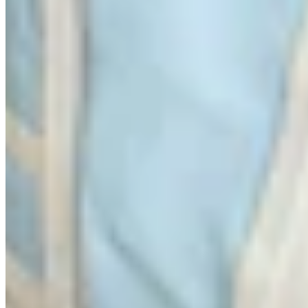
Helena Vera
Steppmantel Light mit Gürtel
49,99 €
99,98 €
-50%
Versand Gratis