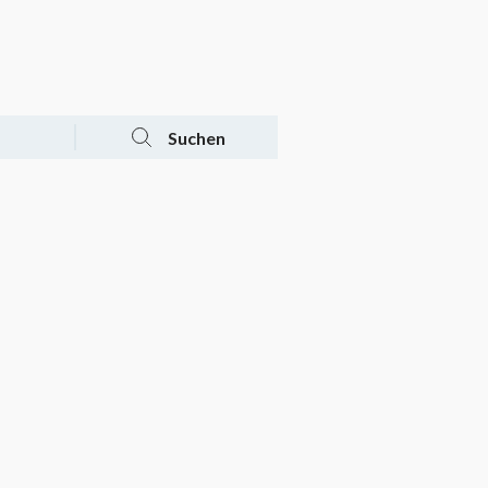
Tagesaktuelle Angebote
Mein Konto
Warenkorb
Suchen
n