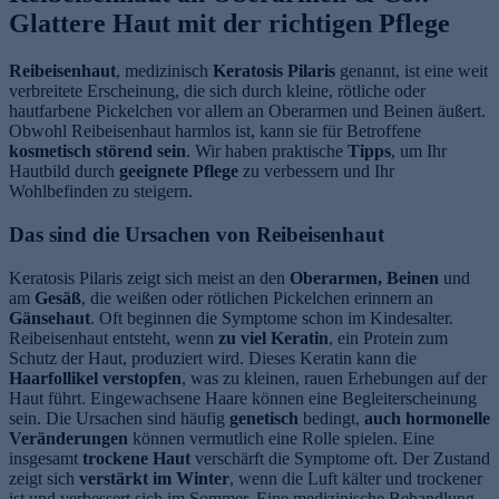
Glattere Haut mit der richtigen Pflege
Reibeisenhaut
, medizinisch
Keratosis Pilaris
genannt, ist eine weit
verbreitete Erscheinung, die sich durch kleine, rötliche oder
hautfarbene Pickelchen vor allem an Oberarmen und Beinen äußert.
Obwohl Reibeisenhaut harmlos ist, kann sie für Betroffene
kosmetisch störend sein
. Wir haben praktische
Tipps
, um Ihr
Hautbild durch
geeignete Pflege
zu verbessern und Ihr
Wohlbefinden zu steigern.
Das sind die Ursachen von Reibeisenhaut
Keratosis Pilaris zeigt sich meist an den
Oberarmen, Beinen
und
am
Gesäß
, die weißen oder rötlichen Pickelchen erinnern an
Gänsehaut
. Oft beginnen die Symptome schon im Kindesalter.
Reibeisenhaut entsteht, wenn
zu viel Keratin
, ein Protein zum
Schutz der Haut, produziert wird. Dieses Keratin kann die
Haarfollikel verstopfen
, was zu kleinen, rauen Erhebungen auf der
Haut führt. Eingewachsene Haare können eine Begleiterscheinung
sein. Die Ursachen sind häufig
genetisch
bedingt,
auch hormonelle
Veränderungen
können vermutlich eine Rolle spielen. Eine
insgesamt
trockene Haut
verschärft die Symptome oft. Der Zustand
zeigt sich
verstärkt im Winter
, wenn die Luft kälter und trockener
ist und verbessert sich im Sommer. Eine medizinische Behandlung