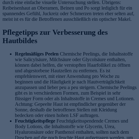
durch eine einfache visuelle Untersuchung stellen. Übrigens:
Reibeisenhaut an Oberamen, Beinen und Po sorgt lediglich für ein
spannendes Gefühl, Juckreiz oder Schmerzen treten eher selten auf,
meist ist es für die Betroffenen ausschließlich ein optischer Makel.
Pflegetipps zur Verbesserung des
Hautbildes
Regelmäßiges Peelen
Chemische Peelings, die Inhaltsstoffe
wie Salicylsäure, Milchsäure oder Glycolsäure enthalten,
können dabei helfen, die verstopften Haarfollikel zu öffnen
und abgestorbene Hautzellen zu entfernen. Es ist
empfehlenswert, mit einer Anwendung pro Woche zu
beginnen und die Häufigkeit je nach Hautverträglichkeit
anzupassen und lieber peu a peu steigern. Chemische Peelings
gibt es in verschiedenen Formen, zum Beispiel in sehr
flüssiger Form oder als Inhaltsstoffe in Cremes und Lotionen.
Achtung: Gepeelte Haut ist empfindlicher gegenüber der
Sonne, deshalb die betroffenen Stellen mit Kleidung
bedecken oder einen hohen LSF auftragen.
Feuchtigkeitspflege
Feuchtigkeitsspendende Cremes und
Body Lotions, die Inhaltsstoffe wie Glycerin, Urea,
Hyaluronsäure oder Panthenol enthalten, sollten nach dem
Duschen auf die noch feuchte Haut aufgetragen werden, um