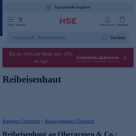
Tagesaktuelle Angebote
Menü
Ansicht
Mein Konto
Warenkorb
Suchen
Bis zu -60% auf Mode und -20%
Gutschein aktivieren
on top!
Reibeisenhaut
Ratgeber-Übersicht
>
Beautyratgeber-Übersicht
Reibeisenhaut an Oberarmen & Co.: