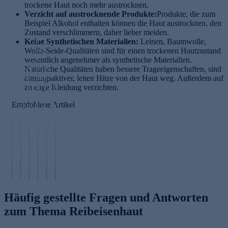
trockene Haut noch mehr austrocknen.
Verzicht auf austrocknende Produkte:
Produkte, die zum
Beispiel Alkohol enthalten können die Haut austrocknen, den
Zustand verschlimmern, daher lieber meiden.
P
Keine Synthetischen Materialien:
Leinen, Baumwolle,
ol
Wolle-Seide-Qualitäten sind für einen trockenen Hautzustand
y
wesentlich angenehmer als synthetische Materialien.
p
Natürliche Qualitäten haben bessere Trageeigenschaften, sind
N
F
he
D
atmungsaktiver, leiten Hitze von der Haut weg. Außerdem auf
e
e
n
e
zu enge Kleidung verzichten.
u
r
G
ol
r
r
u
l
Empfohlene Artikel
e
m
o
l
u
W
a
p
a
t
ir
pl
e
s
a
k
a
p
ä
t
u
ni
ti
u
h
P
n
n
d
r
io
H
g
g
e
e
n
A
Häufig gestellte Fragen und Antworten
zum Thema Reibeisenhaut