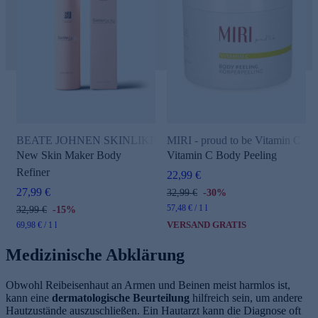
BEATE JOHNEN SKINLIKE Geniuskin
MIRI - proud to be Vitamin C
New Skin Maker Body
Vitamin C Body Peeling
Refiner
22,99 €
27,99 €
32,99 €
-30%
57,48 € / 1 l
32,99 €
-15%
VERSAND GRATIS
69,98 € / 1 l
Medizinische Abklärung
Obwohl Reibeisenhaut an Armen und Beinen meist harmlos ist,
kann eine
dermatologische Beurteilung
hilfreich sein, um andere
Hautzustände auszuschließen. Ein Hautarzt kann die Diagnose oft