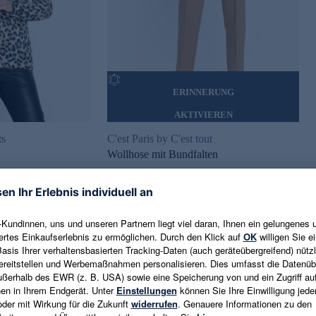
ERINNERUNG
AKTIVIEREN
s
C'est Paris by C'est tout
Wollhose mit Bundfalten
34,99 €