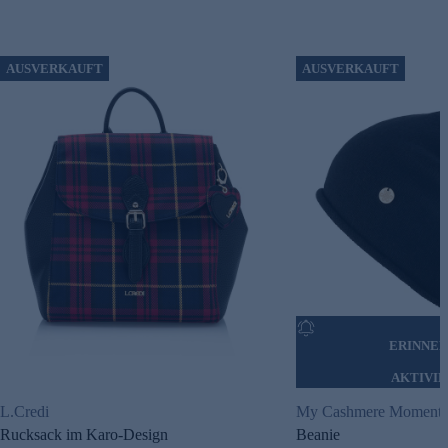
AUSVERKAUFT
AUSVERKAUFT
ERINNE
AKTIVI
L.Credi
My Cashmere Moments
Rucksack im Karo-Design
Beanie