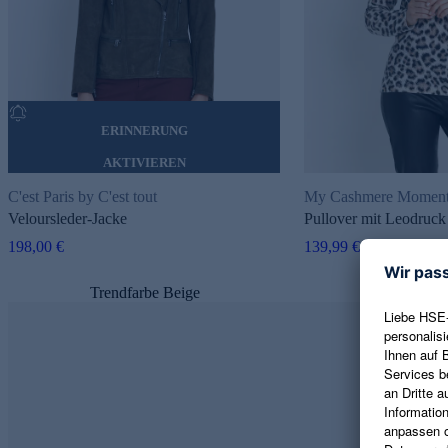
ERINNERUNG
AKTIVIEREN
C'est Paris by C'est tout
My Cashmere Moment
Veloursleder-Jacke
Pullover mit Leodruck
198,00 €
139,99 €
Trendfarbe Beige