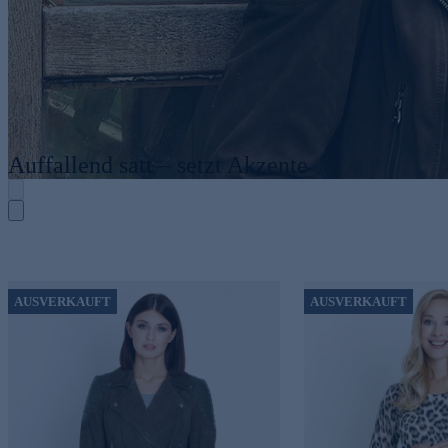
Auffallend satt – setzt Akzente
AUSVERKAUFT
AUSVERKAUFT